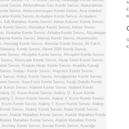
A
ombi Servisi
,
Abdurrahman Gazi Kombi Servisi
,
Abdurrahman
E
ombi Servisi
,
Abdurrrahmangazi Kombi Servisi
,
Acar istanbul
carlar Kombi Servisi
,
Acıbadem Kombi Servisi
,
Acıbadem
M
i
,
Adil Mahallesi Kombi Servisi
,
Adnan Kahveci Kombi Servisi
,
e Kombi Servisi
,
Ahmediye Kombi Servisi
,
Ahmet Yesevi
isi
,
Akatarlar Kombi Servisi
,
Akbaba Kombi Servisi
,
Akçaburgaz
kpınar Kombi Servisi
,
Akpınar Kombi Servisi
,
Akşemsettin
G
i
,
Alemdağ Kombi Servisi
,
Alemdar Kombi Servisi
,
Ali Fakıh
K
Alibeyköy Kombi Servisi
,
Alkent 2000 Kombi Servisi
,
ombi Servisi
,
Altınşehir Kombi Servisi
,
Altınşehir Kombi Servisi
,
 Servisi
,
Altunizade Kombi Servisi
,
Alyap Sitesi Kombi Servisi
,
ombi Servisi
,
Anadolu Hisarı Kombi Servisi
,
Anadolu Kavağı
Servisi
,
Arabacı Kombi Servisi
,
Arapcami Kombi Servisi
,
i Servisi
,
Ardıçlı Kombi Servisi
,
Armağanevler Kombi Servisi
,
mbi Servisi
,
Arpa Emini Kombi Servisi
,
Aşağı Dudullu Kombi
ı Kombi Servisi
,
Atakent Kombi Servisi
,
Atakent Kombi
taköy 10. Kısım Kombi Servisi
,
Ataköy 11. Kısım Kombi
taköy 3. Kısım Kombi Servisi
,
Ataköy 4. Kısım Kombi Servisi
,
. Kısım Kombi Servisi
,
Ataköy 7. Kısım Kombi Servisi
,
Ataköy
 Kombi Servisi
,
Ataköy Kombi Servisi
,
Atalar Kombi Servisi
,
rvisi
,
Atatürk Mahallesi Kombi Servisi
,
Atatürk Mahallesi Kombi
Atatürk Mahallesi Kombi Servisi
,
Atatürk Mahallesi Kombi
,
Avcıbey Kombi Servisi
,
Avcılar Kombi Servisi
,
Ayazağa