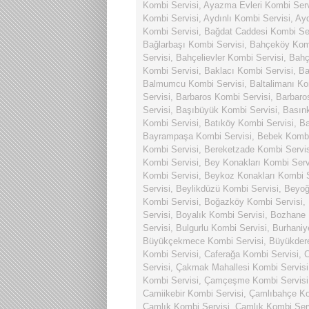
Kombi Servisi
,
Ayazma Evleri Kombi Serv
Kombi Servisi
,
Aydınlı Kombi Servisi
,
Ayd
Kombi Servisi
,
Bağdat Caddesi Kombi Ser
Bağlarbaşı Kombi Servisi
,
Bahçeköy Komb
Servisi
,
Bahçelievler Kombi Servisi
,
Bahç
Kombi Servisi
,
Baklacı Kombi Servisi
,
Ba
Balmumcu Kombi Servisi
,
Baltalimanı Ko
Servisi
,
Barbaros Kombi Servisi
,
Barbaro
Servisi
,
Başıbüyük Kombi Servisi
,
Basın
Kombi Servisi
,
Batıköy Kombi Servisi
,
Ba
Bayrampaşa Kombi Servisi
,
Bebek Kombi
Kombi Servisi
,
Bereketzade Kombi Servis
Kombi Servisi
,
Bey Konakları Kombi Serv
Kombi Servisi
,
Beykoz Konakları Kombi S
Servisi
,
Beylikdüzü Kombi Servisi
,
Beyoğ
Kombi Servisi
,
Boğazköy Kombi Servisi
,
Servisi
,
Boyalık Kombi Servisi
,
Bozhane 
Servisi
,
Bulgurlu Kombi Servisi
,
Burhaniy
Büyükçekmece Kombi Servisi
,
Büyükdere
Kombi Servisi
,
Caferağa Kombi Servisi
,
C
Servisi
,
Çakmak Mahallesi Kombi Servisi
Kombi Servisi
,
Çamçeşme Kombi Servisi
Camiikebir Kombi Servisi
,
Çamlıbahçe Ko
Çamlık Kombi Servisi
,
Çamlık Kombi Ser