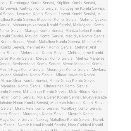
rvisi
,
Kumburgaz Kombi Servisi
,
Küplüce Kombi Servisi
,
bi Servisi
,
Kurtköy Kombi Servisi
,
Kuruçeşme Kombi Servisi
,
 Servisi
,
Levazım Kombi Servisi
,
Levent Kombi Servisi
,
M.
llesi Kombi Servisi
,
Madenler Kombi Servisi
,
Mahmut Çevket
ervisi
,
Mahmutşevketpaşa Kombi Servisi
,
Malkoçoğlu Kombi
Kombi Servisi
,
Mareşal Kombi Servisi
,
Maritza Evleri Kombi
Kombi Servisi
,
Mavigöl Kombi Servisi
,
Mecidiye Kombi Servisi
,
 Kombi Servisi
,
Meclis Mahallesi Kombi Servisi
,
Mehmet Akif
Kombi Servisi
,
Mehmet Akif Kombi Servisi
,
Mehmet Akif
bi Servisi
,
Mehmetakif Kombi Servisi
,
Mehterçeşme Kombi
eres Kombi Servisi
,
Mercan Kombi Servisi
,
Merkez Mahallesi
ervisi
,
Merkezefendi Kombi Servisi
,
Merve Mahallesi Kombi
Mesih Paşa Kombi Servisi
,
Meşrutiyet Kombi Servisi
,
Mevlana
evlana Mahallesi Kombi Servisi
,
Mimar Hayrettin Kombi
,
Mimar Sİnan Kombi Servisi
,
Mimar Sinan Kombi Servisi
,
Mahallesi Kombi Servisi
,
Mimarsinan Kombi Servisi
,
ombi Servisi
,
Mithatpaşa Kombi Servisi
,
Mola Hüsrev Kombi
Fenari Kombi Servisi
,
Molla Şeref Kombi Servisi
,
Müeyyedzade
uhsine Hatun Kombi Servisi
,
Muhtesib İskender Kombi Servisi
,
Servisi
,
Murat Reis Kombi Servisi
,
Muratbey Kombi Servisi
,
ombi Servisi
,
Muratpaşa Kombi Servisi
,
Mustafa Kemal
Paşa Kombi Servisi
,
Nakkaş Mahallesi Kombi Servisi
,
Namık
i Servisi
,
Namık Kemal Kombi Servisi
,
Nato Caddesi Kombi
azıl Kombi Servisi
,
Necip Fazıl Mahallesi Kombi Servisi
,