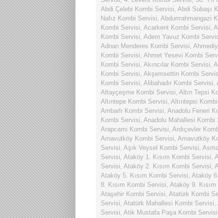
Abdi Çelebi Kombi Servisi
,
Abdi Subaşı K
Nafız Kombi Servisi
,
Abdurrrahmangazi K
Kombi Servisi
,
Acarkent Kombi Servisi
,
A
Kombi Servisi
,
Adem Yavuz Kombi Servis
Adnan Menderes Kombi Servisi
,
Ahmediy
Kombi Servisi
,
Ahmet Yesevi Kombi Serv
Kombi Servisi
,
Akıncılar Kombi Servisi
,
A
Kombi Servisi
,
Akşemsettin Kombi Servis
Kombi Servisi
,
Alibahadır Kombi Servisi
,
Altayçeşme Kombi Servisi
,
Altın Tepsi K
Altıntepe Kombi Servisi
,
Altıntepsi Kombi
Ambarlı Kombi Servisi
,
Anadolu Feneri K
Kombi Servisi
,
Anadolu Mahallesi Kombi 
Arapcami Kombi Servisi
,
Ardıçevler Komb
Arnavutköy Kombi Servisi
,
Arnavutköy Ko
Servisi
,
Aşık Veysel Kombi Servisi
,
Asmal
Servisi
,
Ataköy 1. Kısım Kombi Servisi
,
A
Servisi
,
Ataköy 2. Kısım Kombi Servisi
,
A
Ataköy 5. Kısım Kombi Servisi
,
Ataköy 6
8. Kısım Kombi Servisi
,
Ataköy 9. Kısım
Ataşehir Kombi Servisi
,
Atatürk Kombi Se
Servisi
,
Atatürk Mahallesi Kombi Servisi
,
Servisi
,
Atik Mustafa Paşa Kombi Servisi