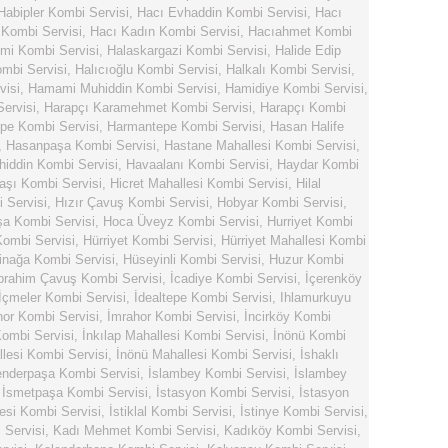
Habipler Kombi Servisi
,
Hacı Evhaddin Kombi Servisi
,
Hacı
 Kombi Servisi
,
Hacı Kadın Kombi Servisi
,
Hacıahmet Kombi
mi Kombi Servisi
,
Halaskargazi Kombi Servisi
,
Halide Edip
ombi Servisi
,
Halıcıoğlu Kombi Servisi
,
Halkalı Kombi Servisi
,
visi
,
Hamami Muhiddin Kombi Servisi
,
Hamidiye Kombi Servisi
,
ervisi
,
Harapçı Karamehmet Kombi Servisi
,
Harapçı Kombi
pe Kombi Servisi
,
Harmantepe Kombi Servisi
,
Hasan Halife
,
Hasanpaşa Kombi Servisi
,
Hastane Mahallesi Kombi Servisi
,
hiddin Kombi Servisi
,
Havaalanı Kombi Servisi
,
Haydar Kombi
şı Kombi Servisi
,
Hicret Mahallesi Kombi Servisi
,
Hilal
 Servisi
,
Hızır Çavuş Kombi Servisi
,
Hobyar Kombi Servisi
,
a Kombi Servisi
,
Hoca Üveyz Kombi Servisi
,
Hurriyet Kombi
Kombi Servisi
,
Hürriyet Kombi Servisi
,
Hürriyet Mahallesi Kombi
inağa Kombi Servisi
,
Hüseyinli Kombi Servisi
,
Huzur Kombi
brahim Çavuş Kombi Servisi
,
İcadiye Kombi Servisi
,
İçerenköy
İçmeler Kombi Servisi
,
İdealtepe Kombi Servisi
,
Ihlamurkuyu
hor Kombi Servisi
,
İmrahor Kombi Servisi
,
İncirköy Kombi
ombi Servisi
,
İnkılap Mahallesi Kombi Servisi
,
İnönü Kombi
lesi Kombi Servisi
,
İnönü Mahallesi Kombi Servisi
,
İshaklı
enderpaşa Kombi Servisi
,
İslambey Kombi Servisi
,
İslambey
,
İsmetpaşa Kombi Servisi
,
İstasyon Kombi Servisi
,
İstasyon
esi Kombi Servisi
,
İstiklal Kombi Servisi
,
İstinye Kombi Servisi
,
Servisi
,
Kadı Mehmet Kombi Servisi
,
Kadıköy Kombi Servisi
,