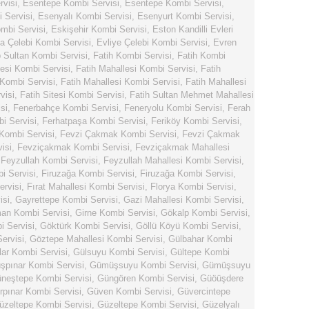
rvisi
,
Esentepe Kombi Servisi
,
Esentepe Kombi Servisi
,
 Servisi
,
Esenyalı Kombi Servisi
,
Esenyurt Kombi Servisi
,
mbi Servisi
,
Eskişehir Kombi Servisi
,
Eston Kandilli Evleri
ya Çelebi Kombi Servisi
,
Evliye Çelebi Kombi Servisi
,
Evren
 Sultan Kombi Servisi
,
Fatih Kombi Servisi
,
Fatih Kombi
lesi Kombi Servisi
,
Fatih Mahallesi Kombi Servisi
,
Fatih
 Kombi Servisi
,
Fatih Mahallesi Kombi Servisi
,
Fatih Mahallesi
visi
,
Fatih Sitesi Kombi Servisi
,
Fatih Sultan Mehmet Mahallesi
si
,
Fenerbahçe Kombi Servisi
,
Feneryolu Kombi Servisi
,
Ferah
i Servisi
,
Ferhatpaşa Kombi Servisi
,
Feriköy Kombi Servisi
,
 Kombi Servisi
,
Fevzi Çakmak Kombi Servisi
,
Fevzi Çakmak
isi
,
Fevziçakmak Kombi Servisi
,
Fevziçakmak Mahallesi
,
Feyzullah Kombi Servisi
,
Feyzullah Mahallesi Kombi Servisi
,
i Servisi
,
Firuzağa Kombi Servisi
,
Firuzağa Kombi Servisi
,
ervisi
,
Fırat Mahallesi Kombi Servisi
,
Florya Kombi Servisi
,
isi
,
Gayrettepe Kombi Servisi
,
Gazi Mahallesi Kombi Servisi
,
n Kombi Servisi
,
Girne Kombi Servisi
,
Gökalp Kombi Servisi
,
 Servisi
,
Göktürk Kombi Servisi
,
Göllü Köyü Kombi Servisi
,
ervisi
,
Göztepe Mahallesi Kombi Servisi
,
Gülbahar Kombi
lar Kombi Servisi
,
Gülsuyu Kombi Servisi
,
Gültepe Kombi
pınar Kombi Servisi
,
Gümüşsuyu Kombi Servisi
,
Gümüşsuyu
neştepe Kombi Servisi
,
Güngören Kombi Servisi
,
Güöüşdere
rpınar Kombi Servisi
,
Güven Kombi Servisi
,
Güvercintepe
üzeltepe Kombi Servisi
,
Güzeltepe Kombi Servisi
,
Güzelyalı