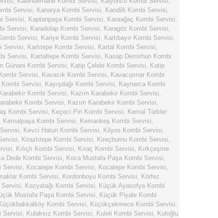
rvisi
,
Kalenderhane Kombi Servisi
,
Kalyoncu Kombi Servisi
,
mbi Servisi
,
Kanarya Kombi Servisi
,
Kandilli Kombi Servisi
,
 Servisi
,
Kaptanpaşa Kombi Servisi
,
Karaağaç Kombi Servisi
,
i Servisi
,
Karadolap Kombi Servisi
,
Karagöz Kombi Servisi
,
Kombi Servisi
,
Kariye Kombi Servisi
,
Karlıbayır Kombi Servisi
,
i Servisi
,
Karlıtepe Kombi Servisi
,
Kartal Kombi Servisi
,
bi Servisi
,
Kartaltepe Kombi Servisi
,
Kasap Demirhun Kombi
m Günani Kombi Servisi
,
Katip Çelebi Kombi Servisi
,
Katip
Kombi Servisi
,
Kavacık Kombi Servisi
,
Kavacıpınar Kombi
 Kombi Servisi
,
Kayışdağı Kombi Servisi
,
Kaynarca Kombi
arabekir Kombi Servisi
,
Kazım Karabekir Kombi Servisi
,
rabekir Kombi Servisi
,
Kazım Karabekir Kombi Servisi
,
aş Kombi Servisi
,
Keçeci Piri Kombi Servisi
,
Kemal Türkler
,
Kemalpaşa Kombi Servisi
,
Kemankeş Kombi Servisi
,
Servisi
,
Kevci Hatun Kombi Servisi
,
Kilyos Kombi Servisi
,
Servisi
,
Kirazlıtepe Kombi Servisi
,
Kireçburnu Kombi Servisi
,
rvisi
,
Kılıçlı Kombi Servisi
,
Kıraç Kombi Servisi
,
Kırkçeşme
a Dede Kombi Servisi
,
Koca Mustafa Paşa Kombi Servisi
,
 Servisi
,
Kocatepe Kombi Servisi
,
Kocatepe Kombi Servisi
,
naklar Kombi Servisi
,
Kordonboyu Kombi Servisi
,
Körfez
Servisi
,
Kozyatağı Kombi Servisi
,
Küçük Ayasofya Kombi
üçük Mustafa Paşa Kombi Servisi
,
Küçük Piyale Kombi
Küçükbakkalköy Kombi Servisi
,
Küçükçekmece Kombi Servisi
,
 Servisi
,
Kulaksız Kombi Servisi
,
Kuleli Kombi Servisi
,
Kuloğlu