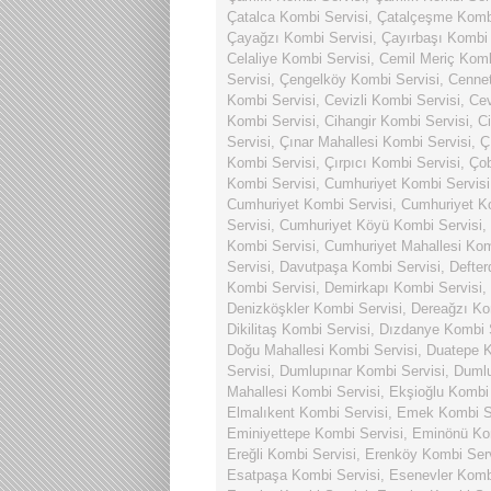
Çatalca Kombi Servisi
,
Çatalçeşme Kombi
Çayağzı Kombi Servisi
,
Çayırbaşı Kombi 
Celaliye Kombi Servisi
,
Cemil Meriç Komb
Servisi
,
Çengelköy Kombi Servisi
,
Cennet
Kombi Servisi
,
Cevizli Kombi Servisi
,
Cev
Kombi Servisi
,
Cihangir Kombi Servisi
,
Ci
Servisi
,
Çınar Mahallesi Kombi Servisi
,
Ç
Kombi Servisi
,
Çırpıcı Kombi Servisi
,
Ço
Kombi Servisi
,
Cumhuriyet Kombi Servisi
Cumhuriyet Kombi Servisi
,
Cumhuriyet Ko
Servisi
,
Cumhuriyet Köyü Kombi Servisi
,
Kombi Servisi
,
Cumhuriyet Mahallesi Kom
Servisi
,
Davutpaşa Kombi Servisi
,
Defter
Kombi Servisi
,
Demirkapı Kombi Servisi
,
Denizköşkler Kombi Servisi
,
Dereağzı Ko
Dikilitaş Kombi Servisi
,
Dızdanye Kombi S
Doğu Mahallesi Kombi Servisi
,
Duatepe K
Servisi
,
Dumlupınar Kombi Servisi
,
Dumlu
Mahallesi Kombi Servisi
,
Ekşioğlu Kombi 
Elmalıkent Kombi Servisi
,
Emek Kombi Se
Eminiyettepe Kombi Servisi
,
Eminönü Kom
Ereğli Kombi Servisi
,
Erenköy Kombi Serv
Esatpaşa Kombi Servisi
,
Esenevler Komb