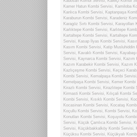
Kadosan Kombi Servisi
,
Kaleiçi Kombi Se
Kamer Hatun Kombi Servisi
,
Kamiloba Ko
Kanlıca Kombi Servisi
,
Kaptanpaşa Kombi
Karaburun Kombi Servisi
,
Karadeniz Komb
Karagöz Sırtı Kombi Servisi
,
Karayolları 
Karlıktepe Kombi Servisi
,
Karlıtepe Komb
Kartaltepe Kombi Servisi
,
Kartaltepe Kom
Servisi
,
Kasap İlyas Kombi Servisi
,
Kası
Kasım Kombi Servisi
,
Katip Musluhiddin 
Servisi
,
Kavaklı Kombi Servisi
,
Kayabaşı
Servisi
,
Kaynarca Kombi Servisi
,
Kazım K
Kazım Karabekir Kombi Servisi
,
Kazım Ka
Kazlıçeşme Kombi Servisi
,
Keçeci Karab
Kombi Servisi
,
Kemalpaşa Kombi Servisi
Kemelpaşa Kombi Servisi
,
Kemer Kombi 
Kirazlı Kombi Servisi
,
Kirazlıtepe Kombi 
Kirmasti Kombi Servisi
,
Kılıçali Kombi Se
Kombi Servisi
,
Kısıklı Kombi Servisi
,
Koc
Kocasinan Kombi Servisi
,
Kocataş Kombi
Koçullu Kombi Servisi
,
Kombi Servisi
,
Ko
Konutları Kombi Servisi
,
Koşuyolu Kombi 
Servisi
,
Küçük Çamlıca Kombi Servisi
,
K
Servisi
,
Küçükbakkalköy Kombi Servisi
,
Küçüksu Kombi Servisi
,
Küçükyalı Kombi