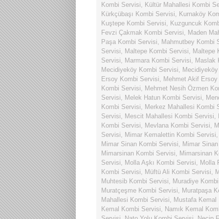
Kombi Servisi
,
Kültür Mahallesi Kombi Se
Kürkçübaşı Kombi Servisi
,
Kurnaköy Kom
Kuştepe Kombi Servisi
,
Kuzguncuk Kombi
Fevzi Çakmak Kombi Servisi
,
Maden Maha
Paşa Kombi Servisi
,
Mahmutbey Kombi S
Servisi
,
Maltepe Kombi Servisi
,
Maltepe 
Servisi
,
Marmara Kombi Servisi
,
Maslak 
Mecidiyeköy Kombi Servisi
,
Mecidiyeköy
Ersoy Kombi Servisi
,
Mehmet Akif Ersoy 
Kombi Servisi
,
Mehmet Nesih Özmen Kom
Servisi
,
Melek Hatun Kombi Servisi
,
Mend
Kombi Servisi
,
Merkez Mahallesi Kombi S
Servisi
,
Mescit Mahallesi Kombi Servisi
,
Kombi Servisi
,
Mevlana Kombi Servisi
,
M
Servisi
,
Mimar Kemalettin Kombi Servisi
Mimar Sinan Kombi Servisi
,
Mimar Sinan 
Mimarsinan Kombi Servisi
,
Mimarsinan K
Servisi
,
Molla Aşkı Kombi Servisi
,
Molla 
Kombi Servisi
,
Müftü Ali Kombi Servisi
,
M
Muhtesib Kombi Servisi
,
Muradiye Kombi 
Muratçeşme Kombi Servisi
,
Muratpaşa K
Mahallesi Kombi Servisi
,
Mustafa Kemal 
Kemal Kombi Servisi
,
Namık Kemal Komb
Servisi
,
Nato Yolu Kombi Servisi
,
Necip F