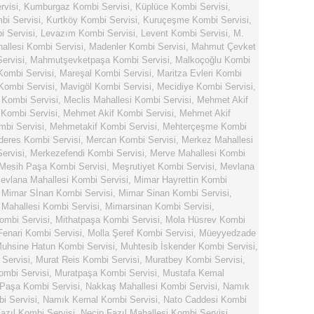
rvisi
,
Kumburgaz Kombi Servisi
,
Küplüce Kombi Servisi
,
bi Servisi
,
Kurtköy Kombi Servisi
,
Kuruçeşme Kombi Servisi
,
 Servisi
,
Levazım Kombi Servisi
,
Levent Kombi Servisi
,
M.
llesi Kombi Servisi
,
Madenler Kombi Servisi
,
Mahmut Çevket
ervisi
,
Mahmutşevketpaşa Kombi Servisi
,
Malkoçoğlu Kombi
Kombi Servisi
,
Mareşal Kombi Servisi
,
Maritza Evleri Kombi
Kombi Servisi
,
Mavigöl Kombi Servisi
,
Mecidiye Kombi Servisi
,
 Kombi Servisi
,
Meclis Mahallesi Kombi Servisi
,
Mehmet Akif
Kombi Servisi
,
Mehmet Akif Kombi Servisi
,
Mehmet Akif
bi Servisi
,
Mehmetakif Kombi Servisi
,
Mehterçeşme Kombi
eres Kombi Servisi
,
Mercan Kombi Servisi
,
Merkez Mahallesi
ervisi
,
Merkezefendi Kombi Servisi
,
Merve Mahallesi Kombi
Mesih Paşa Kombi Servisi
,
Meşrutiyet Kombi Servisi
,
Mevlana
evlana Mahallesi Kombi Servisi
,
Mimar Hayrettin Kombi
,
Mimar Sİnan Kombi Servisi
,
Mimar Sinan Kombi Servisi
,
Mahallesi Kombi Servisi
,
Mimarsinan Kombi Servisi
,
ombi Servisi
,
Mithatpaşa Kombi Servisi
,
Mola Hüsrev Kombi
Fenari Kombi Servisi
,
Molla Şeref Kombi Servisi
,
Müeyyedzade
uhsine Hatun Kombi Servisi
,
Muhtesib İskender Kombi Servisi
,
Servisi
,
Murat Reis Kombi Servisi
,
Muratbey Kombi Servisi
,
ombi Servisi
,
Muratpaşa Kombi Servisi
,
Mustafa Kemal
Paşa Kombi Servisi
,
Nakkaş Mahallesi Kombi Servisi
,
Namık
i Servisi
,
Namık Kemal Kombi Servisi
,
Nato Caddesi Kombi
azıl Kombi Servisi
,
Necip Fazıl Mahallesi Kombi Servisi
,