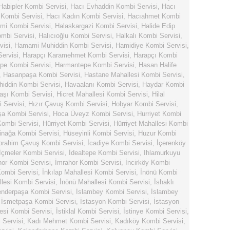
Habipler Kombi Servisi
,
Hacı Evhaddin Kombi Servisi
,
Hacı
 Kombi Servisi
,
Hacı Kadın Kombi Servisi
,
Hacıahmet Kombi
mi Kombi Servisi
,
Halaskargazi Kombi Servisi
,
Halide Edip
ombi Servisi
,
Halıcıoğlu Kombi Servisi
,
Halkalı Kombi Servisi
,
visi
,
Hamami Muhiddin Kombi Servisi
,
Hamidiye Kombi Servisi
,
ervisi
,
Harapçı Karamehmet Kombi Servisi
,
Harapçı Kombi
pe Kombi Servisi
,
Harmantepe Kombi Servisi
,
Hasan Halife
,
Hasanpaşa Kombi Servisi
,
Hastane Mahallesi Kombi Servisi
,
hiddin Kombi Servisi
,
Havaalanı Kombi Servisi
,
Haydar Kombi
şı Kombi Servisi
,
Hicret Mahallesi Kombi Servisi
,
Hilal
 Servisi
,
Hızır Çavuş Kombi Servisi
,
Hobyar Kombi Servisi
,
a Kombi Servisi
,
Hoca Üveyz Kombi Servisi
,
Hurriyet Kombi
Kombi Servisi
,
Hürriyet Kombi Servisi
,
Hürriyet Mahallesi Kombi
inağa Kombi Servisi
,
Hüseyinli Kombi Servisi
,
Huzur Kombi
brahim Çavuş Kombi Servisi
,
İcadiye Kombi Servisi
,
İçerenköy
İçmeler Kombi Servisi
,
İdealtepe Kombi Servisi
,
Ihlamurkuyu
hor Kombi Servisi
,
İmrahor Kombi Servisi
,
İncirköy Kombi
ombi Servisi
,
İnkılap Mahallesi Kombi Servisi
,
İnönü Kombi
lesi Kombi Servisi
,
İnönü Mahallesi Kombi Servisi
,
İshaklı
enderpaşa Kombi Servisi
,
İslambey Kombi Servisi
,
İslambey
,
İsmetpaşa Kombi Servisi
,
İstasyon Kombi Servisi
,
İstasyon
esi Kombi Servisi
,
İstiklal Kombi Servisi
,
İstinye Kombi Servisi
,
Servisi
,
Kadı Mehmet Kombi Servisi
,
Kadıköy Kombi Servisi
,