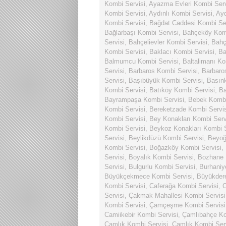
Kombi Servisi
,
Ayazma Evleri Kombi Serv
Kombi Servisi
,
Aydınlı Kombi Servisi
,
Ayd
Kombi Servisi
,
Bağdat Caddesi Kombi Ser
Bağlarbaşı Kombi Servisi
,
Bahçeköy Komb
Servisi
,
Bahçelievler Kombi Servisi
,
Bahç
Kombi Servisi
,
Baklacı Kombi Servisi
,
Ba
Balmumcu Kombi Servisi
,
Baltalimanı Ko
Servisi
,
Barbaros Kombi Servisi
,
Barbaro
Servisi
,
Başıbüyük Kombi Servisi
,
Basın
Kombi Servisi
,
Batıköy Kombi Servisi
,
Ba
Bayrampaşa Kombi Servisi
,
Bebek Kombi
Kombi Servisi
,
Bereketzade Kombi Servis
Kombi Servisi
,
Bey Konakları Kombi Serv
Kombi Servisi
,
Beykoz Konakları Kombi S
Servisi
,
Beylikdüzü Kombi Servisi
,
Beyoğ
Kombi Servisi
,
Boğazköy Kombi Servisi
,
Servisi
,
Boyalık Kombi Servisi
,
Bozhane 
Servisi
,
Bulgurlu Kombi Servisi
,
Burhaniy
Büyükçekmece Kombi Servisi
,
Büyükdere
Kombi Servisi
,
Caferağa Kombi Servisi
,
C
Servisi
,
Çakmak Mahallesi Kombi Servisi
Kombi Servisi
,
Çamçeşme Kombi Servisi
Camiikebir Kombi Servisi
,
Çamlıbahçe Ko
Çamlık Kombi Servisi
,
Çamlık Kombi Ser