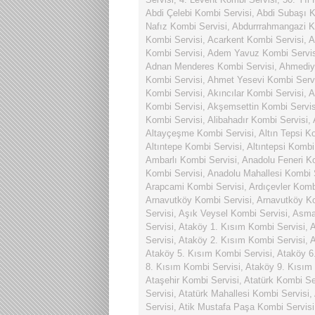
Abdi Çelebi Kombi Servisi
,
Abdi Subaşı K
Nafız Kombi Servisi
,
Abdurrrahmangazi K
Kombi Servisi
,
Acarkent Kombi Servisi
,
A
Kombi Servisi
,
Adem Yavuz Kombi Servis
Adnan Menderes Kombi Servisi
,
Ahmediy
Kombi Servisi
,
Ahmet Yesevi Kombi Serv
Kombi Servisi
,
Akıncılar Kombi Servisi
,
A
Kombi Servisi
,
Akşemsettin Kombi Servis
Kombi Servisi
,
Alibahadır Kombi Servisi
,
Altayçeşme Kombi Servisi
,
Altın Tepsi K
Altıntepe Kombi Servisi
,
Altıntepsi Kombi
Ambarlı Kombi Servisi
,
Anadolu Feneri K
Kombi Servisi
,
Anadolu Mahallesi Kombi 
Arapcami Kombi Servisi
,
Ardıçevler Komb
Arnavutköy Kombi Servisi
,
Arnavutköy Ko
Servisi
,
Aşık Veysel Kombi Servisi
,
Asmal
Servisi
,
Ataköy 1. Kısım Kombi Servisi
,
A
Servisi
,
Ataköy 2. Kısım Kombi Servisi
,
A
Ataköy 5. Kısım Kombi Servisi
,
Ataköy 6
8. Kısım Kombi Servisi
,
Ataköy 9. Kısım
Ataşehir Kombi Servisi
,
Atatürk Kombi Se
Servisi
,
Atatürk Mahallesi Kombi Servisi
,
Servisi
,
Atik Mustafa Paşa Kombi Servisi