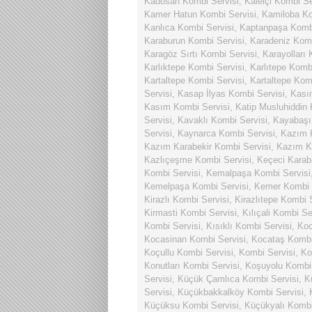
Kadosan Kombi Servisi
,
Kaleiçi Kombi Se
Kamer Hatun Kombi Servisi
,
Kamiloba Ko
Kanlıca Kombi Servisi
,
Kaptanpaşa Kombi
Karaburun Kombi Servisi
,
Karadeniz Komb
Karagöz Sırtı Kombi Servisi
,
Karayolları 
Karlıktepe Kombi Servisi
,
Karlıtepe Komb
Kartaltepe Kombi Servisi
,
Kartaltepe Kom
Servisi
,
Kasap İlyas Kombi Servisi
,
Kası
Kasım Kombi Servisi
,
Katip Musluhiddin 
Servisi
,
Kavaklı Kombi Servisi
,
Kayabaşı
Servisi
,
Kaynarca Kombi Servisi
,
Kazım K
Kazım Karabekir Kombi Servisi
,
Kazım Ka
Kazlıçeşme Kombi Servisi
,
Keçeci Karab
Kombi Servisi
,
Kemalpaşa Kombi Servisi
Kemelpaşa Kombi Servisi
,
Kemer Kombi 
Kirazlı Kombi Servisi
,
Kirazlıtepe Kombi 
Kirmasti Kombi Servisi
,
Kılıçali Kombi Se
Kombi Servisi
,
Kısıklı Kombi Servisi
,
Koc
Kocasinan Kombi Servisi
,
Kocataş Kombi
Koçullu Kombi Servisi
,
Kombi Servisi
,
Ko
Konutları Kombi Servisi
,
Koşuyolu Kombi 
Servisi
,
Küçük Çamlıca Kombi Servisi
,
K
Servisi
,
Küçükbakkalköy Kombi Servisi
,
Küçüksu Kombi Servisi
,
Küçükyalı Kombi