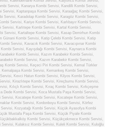
rvisi
,
Kalenderhane Kombi Servisi
,
Kalyoncu Kombi Servisi
,
mbi Servisi
,
Kanarya Kombi Servisi
,
Kandilli Kombi Servisi
,
 Servisi
,
Kaptanpaşa Kombi Servisi
,
Karaağaç Kombi Servisi
,
i Servisi
,
Karadolap Kombi Servisi
,
Karagöz Kombi Servisi
,
Kombi Servisi
,
Kariye Kombi Servisi
,
Karlıbayır Kombi Servisi
,
i Servisi
,
Karlıtepe Kombi Servisi
,
Kartal Kombi Servisi
,
bi Servisi
,
Kartaltepe Kombi Servisi
,
Kasap Demirhun Kombi
m Günani Kombi Servisi
,
Katip Çelebi Kombi Servisi
,
Katip
Kombi Servisi
,
Kavacık Kombi Servisi
,
Kavacıpınar Kombi
 Kombi Servisi
,
Kayışdağı Kombi Servisi
,
Kaynarca Kombi
arabekir Kombi Servisi
,
Kazım Karabekir Kombi Servisi
,
rabekir Kombi Servisi
,
Kazım Karabekir Kombi Servisi
,
aş Kombi Servisi
,
Keçeci Piri Kombi Servisi
,
Kemal Türkler
,
Kemalpaşa Kombi Servisi
,
Kemankeş Kombi Servisi
,
Servisi
,
Kevci Hatun Kombi Servisi
,
Kilyos Kombi Servisi
,
Servisi
,
Kirazlıtepe Kombi Servisi
,
Kireçburnu Kombi Servisi
,
rvisi
,
Kılıçlı Kombi Servisi
,
Kıraç Kombi Servisi
,
Kırkçeşme
a Dede Kombi Servisi
,
Koca Mustafa Paşa Kombi Servisi
,
 Servisi
,
Kocatepe Kombi Servisi
,
Kocatepe Kombi Servisi
,
naklar Kombi Servisi
,
Kordonboyu Kombi Servisi
,
Körfez
Servisi
,
Kozyatağı Kombi Servisi
,
Küçük Ayasofya Kombi
üçük Mustafa Paşa Kombi Servisi
,
Küçük Piyale Kombi
Küçükbakkalköy Kombi Servisi
,
Küçükçekmece Kombi Servisi
,
 Servisi
,
Kulaksız Kombi Servisi
,
Kuleli Kombi Servisi
,
Kuloğlu