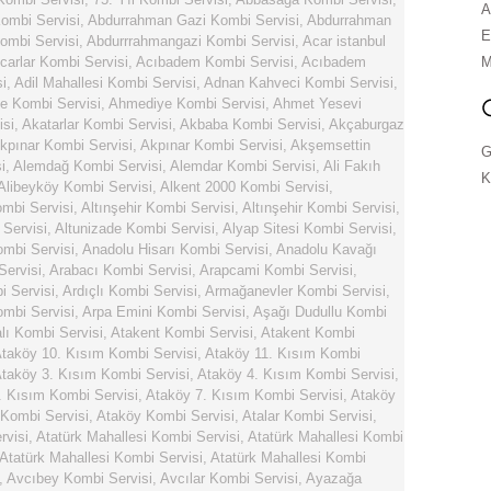
A
ombi Servisi
,
Abdurrahman Gazi Kombi Servisi
,
Abdurrahman
E
ombi Servisi
,
Abdurrrahmangazi Kombi Servisi
,
Acar istanbul
carlar Kombi Servisi
,
Acıbadem Kombi Servisi
,
Acıbadem
M
i
,
Adil Mahallesi Kombi Servisi
,
Adnan Kahveci Kombi Servisi
,
e Kombi Servisi
,
Ahmediye Kombi Servisi
,
Ahmet Yesevi
isi
,
Akatarlar Kombi Servisi
,
Akbaba Kombi Servisi
,
Akçaburgaz
kpınar Kombi Servisi
,
Akpınar Kombi Servisi
,
Akşemsettin
G
i
,
Alemdağ Kombi Servisi
,
Alemdar Kombi Servisi
,
Ali Fakıh
K
Alibeyköy Kombi Servisi
,
Alkent 2000 Kombi Servisi
,
ombi Servisi
,
Altınşehir Kombi Servisi
,
Altınşehir Kombi Servisi
,
 Servisi
,
Altunizade Kombi Servisi
,
Alyap Sitesi Kombi Servisi
,
ombi Servisi
,
Anadolu Hisarı Kombi Servisi
,
Anadolu Kavağı
Servisi
,
Arabacı Kombi Servisi
,
Arapcami Kombi Servisi
,
i Servisi
,
Ardıçlı Kombi Servisi
,
Armağanevler Kombi Servisi
,
mbi Servisi
,
Arpa Emini Kombi Servisi
,
Aşağı Dudullu Kombi
ı Kombi Servisi
,
Atakent Kombi Servisi
,
Atakent Kombi
taköy 10. Kısım Kombi Servisi
,
Ataköy 11. Kısım Kombi
taköy 3. Kısım Kombi Servisi
,
Ataköy 4. Kısım Kombi Servisi
,
. Kısım Kombi Servisi
,
Ataköy 7. Kısım Kombi Servisi
,
Ataköy
 Kombi Servisi
,
Ataköy Kombi Servisi
,
Atalar Kombi Servisi
,
rvisi
,
Atatürk Mahallesi Kombi Servisi
,
Atatürk Mahallesi Kombi
Atatürk Mahallesi Kombi Servisi
,
Atatürk Mahallesi Kombi
,
Avcıbey Kombi Servisi
,
Avcılar Kombi Servisi
,
Ayazağa