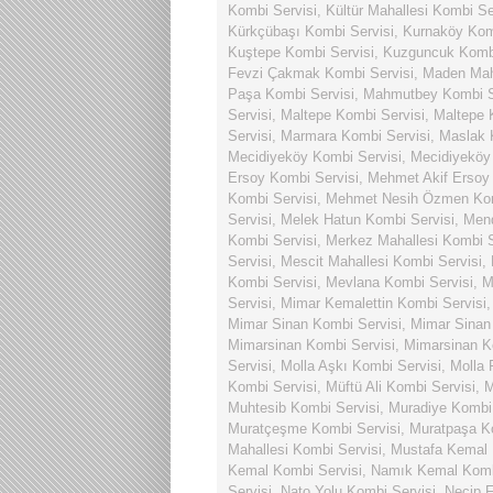
Kombi Servisi
,
Kültür Mahallesi Kombi Se
Kürkçübaşı Kombi Servisi
,
Kurnaköy Kom
Kuştepe Kombi Servisi
,
Kuzguncuk Kombi
Fevzi Çakmak Kombi Servisi
,
Maden Maha
Paşa Kombi Servisi
,
Mahmutbey Kombi S
Servisi
,
Maltepe Kombi Servisi
,
Maltepe 
Servisi
,
Marmara Kombi Servisi
,
Maslak 
Mecidiyeköy Kombi Servisi
,
Mecidiyeköy
Ersoy Kombi Servisi
,
Mehmet Akif Ersoy 
Kombi Servisi
,
Mehmet Nesih Özmen Kom
Servisi
,
Melek Hatun Kombi Servisi
,
Mend
Kombi Servisi
,
Merkez Mahallesi Kombi S
Servisi
,
Mescit Mahallesi Kombi Servisi
,
Kombi Servisi
,
Mevlana Kombi Servisi
,
M
Servisi
,
Mimar Kemalettin Kombi Servisi
Mimar Sinan Kombi Servisi
,
Mimar Sinan 
Mimarsinan Kombi Servisi
,
Mimarsinan K
Servisi
,
Molla Aşkı Kombi Servisi
,
Molla 
Kombi Servisi
,
Müftü Ali Kombi Servisi
,
M
Muhtesib Kombi Servisi
,
Muradiye Kombi 
Muratçeşme Kombi Servisi
,
Muratpaşa K
Mahallesi Kombi Servisi
,
Mustafa Kemal 
Kemal Kombi Servisi
,
Namık Kemal Komb
Servisi
,
Nato Yolu Kombi Servisi
,
Necip F