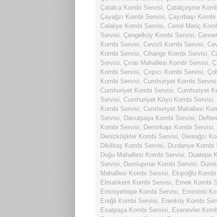
Çatalca Kombi Servisi
,
Çatalçeşme Kombi
Çayağzı Kombi Servisi
,
Çayırbaşı Kombi 
Celaliye Kombi Servisi
,
Cemil Meriç Komb
Servisi
,
Çengelköy Kombi Servisi
,
Cennet
Kombi Servisi
,
Cevizli Kombi Servisi
,
Cev
Kombi Servisi
,
Cihangir Kombi Servisi
,
Ci
Servisi
,
Çınar Mahallesi Kombi Servisi
,
Ç
Kombi Servisi
,
Çırpıcı Kombi Servisi
,
Ço
Kombi Servisi
,
Cumhuriyet Kombi Servisi
Cumhuriyet Kombi Servisi
,
Cumhuriyet Ko
Servisi
,
Cumhuriyet Köyü Kombi Servisi
,
Kombi Servisi
,
Cumhuriyet Mahallesi Kom
Servisi
,
Davutpaşa Kombi Servisi
,
Defter
Kombi Servisi
,
Demirkapı Kombi Servisi
,
Denizköşkler Kombi Servisi
,
Dereağzı Ko
Dikilitaş Kombi Servisi
,
Dızdanye Kombi S
Doğu Mahallesi Kombi Servisi
,
Duatepe K
Servisi
,
Dumlupınar Kombi Servisi
,
Dumlu
Mahallesi Kombi Servisi
,
Ekşioğlu Kombi 
Elmalıkent Kombi Servisi
,
Emek Kombi Se
Eminiyettepe Kombi Servisi
,
Eminönü Kom
Ereğli Kombi Servisi
,
Erenköy Kombi Serv
Esatpaşa Kombi Servisi
,
Esenevler Komb