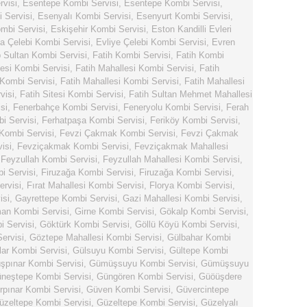
rvisi
,
Esentepe Kombi Servisi
,
Esentepe Kombi Servisi
,
 Servisi
,
Esenyalı Kombi Servisi
,
Esenyurt Kombi Servisi
,
mbi Servisi
,
Eskişehir Kombi Servisi
,
Eston Kandilli Evleri
ya Çelebi Kombi Servisi
,
Evliye Çelebi Kombi Servisi
,
Evren
 Sultan Kombi Servisi
,
Fatih Kombi Servisi
,
Fatih Kombi
lesi Kombi Servisi
,
Fatih Mahallesi Kombi Servisi
,
Fatih
 Kombi Servisi
,
Fatih Mahallesi Kombi Servisi
,
Fatih Mahallesi
visi
,
Fatih Sitesi Kombi Servisi
,
Fatih Sultan Mehmet Mahallesi
si
,
Fenerbahçe Kombi Servisi
,
Feneryolu Kombi Servisi
,
Ferah
i Servisi
,
Ferhatpaşa Kombi Servisi
,
Feriköy Kombi Servisi
,
 Kombi Servisi
,
Fevzi Çakmak Kombi Servisi
,
Fevzi Çakmak
isi
,
Fevziçakmak Kombi Servisi
,
Fevziçakmak Mahallesi
,
Feyzullah Kombi Servisi
,
Feyzullah Mahallesi Kombi Servisi
,
i Servisi
,
Firuzağa Kombi Servisi
,
Firuzağa Kombi Servisi
,
ervisi
,
Fırat Mahallesi Kombi Servisi
,
Florya Kombi Servisi
,
isi
,
Gayrettepe Kombi Servisi
,
Gazi Mahallesi Kombi Servisi
,
n Kombi Servisi
,
Girne Kombi Servisi
,
Gökalp Kombi Servisi
,
 Servisi
,
Göktürk Kombi Servisi
,
Göllü Köyü Kombi Servisi
,
ervisi
,
Göztepe Mahallesi Kombi Servisi
,
Gülbahar Kombi
lar Kombi Servisi
,
Gülsuyu Kombi Servisi
,
Gültepe Kombi
pınar Kombi Servisi
,
Gümüşsuyu Kombi Servisi
,
Gümüşsuyu
neştepe Kombi Servisi
,
Güngören Kombi Servisi
,
Güöüşdere
rpınar Kombi Servisi
,
Güven Kombi Servisi
,
Güvercintepe
üzeltepe Kombi Servisi
,
Güzeltepe Kombi Servisi
,
Güzelyalı