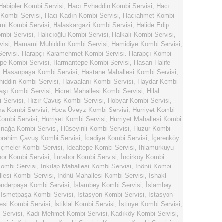
Habipler Kombi Servisi
,
Hacı Evhaddin Kombi Servisi
,
Hacı
 Kombi Servisi
,
Hacı Kadın Kombi Servisi
,
Hacıahmet Kombi
mi Kombi Servisi
,
Halaskargazi Kombi Servisi
,
Halide Edip
ombi Servisi
,
Halıcıoğlu Kombi Servisi
,
Halkalı Kombi Servisi
,
visi
,
Hamami Muhiddin Kombi Servisi
,
Hamidiye Kombi Servisi
,
ervisi
,
Harapçı Karamehmet Kombi Servisi
,
Harapçı Kombi
pe Kombi Servisi
,
Harmantepe Kombi Servisi
,
Hasan Halife
,
Hasanpaşa Kombi Servisi
,
Hastane Mahallesi Kombi Servisi
,
hiddin Kombi Servisi
,
Havaalanı Kombi Servisi
,
Haydar Kombi
şı Kombi Servisi
,
Hicret Mahallesi Kombi Servisi
,
Hilal
 Servisi
,
Hızır Çavuş Kombi Servisi
,
Hobyar Kombi Servisi
,
a Kombi Servisi
,
Hoca Üveyz Kombi Servisi
,
Hurriyet Kombi
Kombi Servisi
,
Hürriyet Kombi Servisi
,
Hürriyet Mahallesi Kombi
inağa Kombi Servisi
,
Hüseyinli Kombi Servisi
,
Huzur Kombi
brahim Çavuş Kombi Servisi
,
İcadiye Kombi Servisi
,
İçerenköy
İçmeler Kombi Servisi
,
İdealtepe Kombi Servisi
,
Ihlamurkuyu
hor Kombi Servisi
,
İmrahor Kombi Servisi
,
İncirköy Kombi
ombi Servisi
,
İnkılap Mahallesi Kombi Servisi
,
İnönü Kombi
lesi Kombi Servisi
,
İnönü Mahallesi Kombi Servisi
,
İshaklı
enderpaşa Kombi Servisi
,
İslambey Kombi Servisi
,
İslambey
,
İsmetpaşa Kombi Servisi
,
İstasyon Kombi Servisi
,
İstasyon
esi Kombi Servisi
,
İstiklal Kombi Servisi
,
İstinye Kombi Servisi
,
Servisi
,
Kadı Mehmet Kombi Servisi
,
Kadıköy Kombi Servisi
,