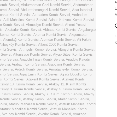
A
ombi Servisi
,
Abdurrahman Gazi Kombi Servisi
,
Abdurrahman
E
ombi Servisi
,
Abdurrrahmangazi Kombi Servisi
,
Acar istanbul
carlar Kombi Servisi
,
Acıbadem Kombi Servisi
,
Acıbadem
M
i
,
Adil Mahallesi Kombi Servisi
,
Adnan Kahveci Kombi Servisi
,
e Kombi Servisi
,
Ahmediye Kombi Servisi
,
Ahmet Yesevi
isi
,
Akatarlar Kombi Servisi
,
Akbaba Kombi Servisi
,
Akçaburgaz
kpınar Kombi Servisi
,
Akpınar Kombi Servisi
,
Akşemsettin
G
i
,
Alemdağ Kombi Servisi
,
Alemdar Kombi Servisi
,
Ali Fakıh
K
Alibeyköy Kombi Servisi
,
Alkent 2000 Kombi Servisi
,
ombi Servisi
,
Altınşehir Kombi Servisi
,
Altınşehir Kombi Servisi
,
 Servisi
,
Altunizade Kombi Servisi
,
Alyap Sitesi Kombi Servisi
,
ombi Servisi
,
Anadolu Hisarı Kombi Servisi
,
Anadolu Kavağı
Servisi
,
Arabacı Kombi Servisi
,
Arapcami Kombi Servisi
,
i Servisi
,
Ardıçlı Kombi Servisi
,
Armağanevler Kombi Servisi
,
mbi Servisi
,
Arpa Emini Kombi Servisi
,
Aşağı Dudullu Kombi
ı Kombi Servisi
,
Atakent Kombi Servisi
,
Atakent Kombi
taköy 10. Kısım Kombi Servisi
,
Ataköy 11. Kısım Kombi
taköy 3. Kısım Kombi Servisi
,
Ataköy 4. Kısım Kombi Servisi
,
. Kısım Kombi Servisi
,
Ataköy 7. Kısım Kombi Servisi
,
Ataköy
 Kombi Servisi
,
Ataköy Kombi Servisi
,
Atalar Kombi Servisi
,
rvisi
,
Atatürk Mahallesi Kombi Servisi
,
Atatürk Mahallesi Kombi
Atatürk Mahallesi Kombi Servisi
,
Atatürk Mahallesi Kombi
,
Avcıbey Kombi Servisi
,
Avcılar Kombi Servisi
,
Ayazağa