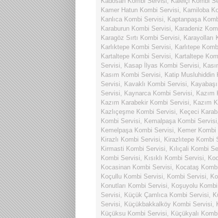
Kadosan Kombi Servisi
,
Kaleiçi Kombi Se
Kamer Hatun Kombi Servisi
,
Kamiloba Ko
Kanlıca Kombi Servisi
,
Kaptanpaşa Kombi
Karaburun Kombi Servisi
,
Karadeniz Komb
Karagöz Sırtı Kombi Servisi
,
Karayolları 
Karlıktepe Kombi Servisi
,
Karlıtepe Komb
Kartaltepe Kombi Servisi
,
Kartaltepe Kom
Servisi
,
Kasap İlyas Kombi Servisi
,
Kası
Kasım Kombi Servisi
,
Katip Musluhiddin 
Servisi
,
Kavaklı Kombi Servisi
,
Kayabaşı
Servisi
,
Kaynarca Kombi Servisi
,
Kazım K
Kazım Karabekir Kombi Servisi
,
Kazım Ka
Kazlıçeşme Kombi Servisi
,
Keçeci Karab
Kombi Servisi
,
Kemalpaşa Kombi Servisi
Kemelpaşa Kombi Servisi
,
Kemer Kombi 
Kirazlı Kombi Servisi
,
Kirazlıtepe Kombi 
Kirmasti Kombi Servisi
,
Kılıçali Kombi Se
Kombi Servisi
,
Kısıklı Kombi Servisi
,
Koc
Kocasinan Kombi Servisi
,
Kocataş Kombi
Koçullu Kombi Servisi
,
Kombi Servisi
,
Ko
Konutları Kombi Servisi
,
Koşuyolu Kombi 
Servisi
,
Küçük Çamlıca Kombi Servisi
,
K
Servisi
,
Küçükbakkalköy Kombi Servisi
,
Küçüksu Kombi Servisi
,
Küçükyalı Kombi