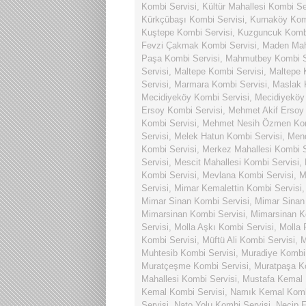
Kombi Servisi
,
Kültür Mahallesi Kombi Se
Kürkçübaşı Kombi Servisi
,
Kurnaköy Kom
Kuştepe Kombi Servisi
,
Kuzguncuk Kombi
Fevzi Çakmak Kombi Servisi
,
Maden Maha
Paşa Kombi Servisi
,
Mahmutbey Kombi S
Servisi
,
Maltepe Kombi Servisi
,
Maltepe 
Servisi
,
Marmara Kombi Servisi
,
Maslak 
Mecidiyeköy Kombi Servisi
,
Mecidiyeköy
Ersoy Kombi Servisi
,
Mehmet Akif Ersoy 
Kombi Servisi
,
Mehmet Nesih Özmen Kom
Servisi
,
Melek Hatun Kombi Servisi
,
Mend
Kombi Servisi
,
Merkez Mahallesi Kombi S
Servisi
,
Mescit Mahallesi Kombi Servisi
,
Kombi Servisi
,
Mevlana Kombi Servisi
,
M
Servisi
,
Mimar Kemalettin Kombi Servisi
Mimar Sinan Kombi Servisi
,
Mimar Sinan 
Mimarsinan Kombi Servisi
,
Mimarsinan K
Servisi
,
Molla Aşkı Kombi Servisi
,
Molla 
Kombi Servisi
,
Müftü Ali Kombi Servisi
,
M
Muhtesib Kombi Servisi
,
Muradiye Kombi 
Muratçeşme Kombi Servisi
,
Muratpaşa K
Mahallesi Kombi Servisi
,
Mustafa Kemal 
Kemal Kombi Servisi
,
Namık Kemal Komb
Servisi
,
Nato Yolu Kombi Servisi
,
Necip F