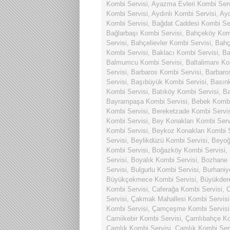
Kombi Servisi
,
Ayazma Evleri Kombi Serv
Kombi Servisi
,
Aydınlı Kombi Servisi
,
Ayd
Kombi Servisi
,
Bağdat Caddesi Kombi Ser
Bağlarbaşı Kombi Servisi
,
Bahçeköy Komb
Servisi
,
Bahçelievler Kombi Servisi
,
Bahç
Kombi Servisi
,
Baklacı Kombi Servisi
,
Ba
Balmumcu Kombi Servisi
,
Baltalimanı Ko
Servisi
,
Barbaros Kombi Servisi
,
Barbaro
Servisi
,
Başıbüyük Kombi Servisi
,
Basın
Kombi Servisi
,
Batıköy Kombi Servisi
,
Ba
Bayrampaşa Kombi Servisi
,
Bebek Kombi
Kombi Servisi
,
Bereketzade Kombi Servis
Kombi Servisi
,
Bey Konakları Kombi Serv
Kombi Servisi
,
Beykoz Konakları Kombi S
Servisi
,
Beylikdüzü Kombi Servisi
,
Beyoğ
Kombi Servisi
,
Boğazköy Kombi Servisi
,
Servisi
,
Boyalık Kombi Servisi
,
Bozhane 
Servisi
,
Bulgurlu Kombi Servisi
,
Burhaniy
Büyükçekmece Kombi Servisi
,
Büyükdere
Kombi Servisi
,
Caferağa Kombi Servisi
,
C
Servisi
,
Çakmak Mahallesi Kombi Servisi
Kombi Servisi
,
Çamçeşme Kombi Servisi
Camiikebir Kombi Servisi
,
Çamlıbahçe Ko
Çamlık Kombi Servisi
,
Çamlık Kombi Ser