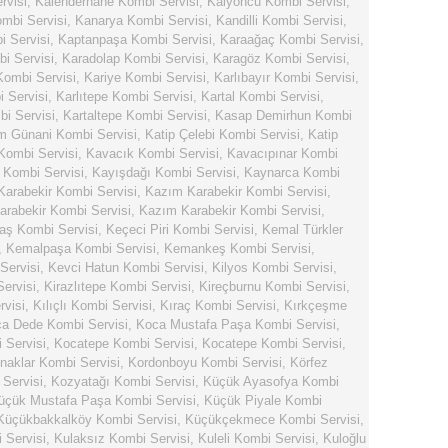
rvisi
,
Kalenderhane Kombi Servisi
,
Kalyoncu Kombi Servisi
,
mbi Servisi
,
Kanarya Kombi Servisi
,
Kandilli Kombi Servisi
,
 Servisi
,
Kaptanpaşa Kombi Servisi
,
Karaağaç Kombi Servisi
,
i Servisi
,
Karadolap Kombi Servisi
,
Karagöz Kombi Servisi
,
Kombi Servisi
,
Kariye Kombi Servisi
,
Karlıbayır Kombi Servisi
,
i Servisi
,
Karlıtepe Kombi Servisi
,
Kartal Kombi Servisi
,
bi Servisi
,
Kartaltepe Kombi Servisi
,
Kasap Demirhun Kombi
m Günani Kombi Servisi
,
Katip Çelebi Kombi Servisi
,
Katip
Kombi Servisi
,
Kavacık Kombi Servisi
,
Kavacıpınar Kombi
 Kombi Servisi
,
Kayışdağı Kombi Servisi
,
Kaynarca Kombi
arabekir Kombi Servisi
,
Kazım Karabekir Kombi Servisi
,
rabekir Kombi Servisi
,
Kazım Karabekir Kombi Servisi
,
aş Kombi Servisi
,
Keçeci Piri Kombi Servisi
,
Kemal Türkler
,
Kemalpaşa Kombi Servisi
,
Kemankeş Kombi Servisi
,
Servisi
,
Kevci Hatun Kombi Servisi
,
Kilyos Kombi Servisi
,
Servisi
,
Kirazlıtepe Kombi Servisi
,
Kireçburnu Kombi Servisi
,
rvisi
,
Kılıçlı Kombi Servisi
,
Kıraç Kombi Servisi
,
Kırkçeşme
a Dede Kombi Servisi
,
Koca Mustafa Paşa Kombi Servisi
,
 Servisi
,
Kocatepe Kombi Servisi
,
Kocatepe Kombi Servisi
,
naklar Kombi Servisi
,
Kordonboyu Kombi Servisi
,
Körfez
Servisi
,
Kozyatağı Kombi Servisi
,
Küçük Ayasofya Kombi
üçük Mustafa Paşa Kombi Servisi
,
Küçük Piyale Kombi
Küçükbakkalköy Kombi Servisi
,
Küçükçekmece Kombi Servisi
,
 Servisi
,
Kulaksız Kombi Servisi
,
Kuleli Kombi Servisi
,
Kuloğlu