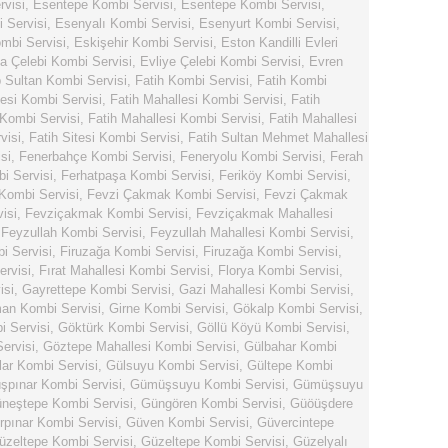
rvisi
,
Esentepe Kombi Servisi
,
Esentepe Kombi Servisi
,
 Servisi
,
Esenyalı Kombi Servisi
,
Esenyurt Kombi Servisi
,
mbi Servisi
,
Eskişehir Kombi Servisi
,
Eston Kandilli Evleri
ya Çelebi Kombi Servisi
,
Evliye Çelebi Kombi Servisi
,
Evren
 Sultan Kombi Servisi
,
Fatih Kombi Servisi
,
Fatih Kombi
lesi Kombi Servisi
,
Fatih Mahallesi Kombi Servisi
,
Fatih
 Kombi Servisi
,
Fatih Mahallesi Kombi Servisi
,
Fatih Mahallesi
visi
,
Fatih Sitesi Kombi Servisi
,
Fatih Sultan Mehmet Mahallesi
si
,
Fenerbahçe Kombi Servisi
,
Feneryolu Kombi Servisi
,
Ferah
i Servisi
,
Ferhatpaşa Kombi Servisi
,
Feriköy Kombi Servisi
,
 Kombi Servisi
,
Fevzi Çakmak Kombi Servisi
,
Fevzi Çakmak
isi
,
Fevziçakmak Kombi Servisi
,
Fevziçakmak Mahallesi
,
Feyzullah Kombi Servisi
,
Feyzullah Mahallesi Kombi Servisi
,
i Servisi
,
Firuzağa Kombi Servisi
,
Firuzağa Kombi Servisi
,
ervisi
,
Fırat Mahallesi Kombi Servisi
,
Florya Kombi Servisi
,
isi
,
Gayrettepe Kombi Servisi
,
Gazi Mahallesi Kombi Servisi
,
n Kombi Servisi
,
Girne Kombi Servisi
,
Gökalp Kombi Servisi
,
 Servisi
,
Göktürk Kombi Servisi
,
Göllü Köyü Kombi Servisi
,
ervisi
,
Göztepe Mahallesi Kombi Servisi
,
Gülbahar Kombi
lar Kombi Servisi
,
Gülsuyu Kombi Servisi
,
Gültepe Kombi
pınar Kombi Servisi
,
Gümüşsuyu Kombi Servisi
,
Gümüşsuyu
neştepe Kombi Servisi
,
Güngören Kombi Servisi
,
Güöüşdere
rpınar Kombi Servisi
,
Güven Kombi Servisi
,
Güvercintepe
üzeltepe Kombi Servisi
,
Güzeltepe Kombi Servisi
,
Güzelyalı