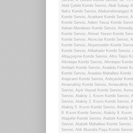
Abdi Çelebi Kombi Servisi
,
Abdi Subaşı K
Nafız Kombi Servisi
,
Abdurrrahmangazi K
Kombi Servisi
,
Acarkent Kombi Servisi
,
A
Kombi Servisi
,
Adem Yavuz Kombi Servis
Adnan Menderes Kombi Servisi
,
Ahmediy
Kombi Servisi
,
Ahmet Yesevi Kombi Serv
Kombi Servisi
,
Akıncılar Kombi Servisi
,
A
Kombi Servisi
,
Akşemsettin Kombi Servis
Kombi Servisi
,
Alibahadır Kombi Servisi
,
Altayçeşme Kombi Servisi
,
Altın Tepsi K
Altıntepe Kombi Servisi
,
Altıntepsi Kombi
Ambarlı Kombi Servisi
,
Anadolu Feneri K
Kombi Servisi
,
Anadolu Mahallesi Kombi 
Arapcami Kombi Servisi
,
Ardıçevler Komb
Arnavutköy Kombi Servisi
,
Arnavutköy Ko
Servisi
,
Aşık Veysel Kombi Servisi
,
Asmal
Servisi
,
Ataköy 1. Kısım Kombi Servisi
,
A
Servisi
,
Ataköy 2. Kısım Kombi Servisi
,
A
Ataköy 5. Kısım Kombi Servisi
,
Ataköy 6
8. Kısım Kombi Servisi
,
Ataköy 9. Kısım
Ataşehir Kombi Servisi
,
Atatürk Kombi Se
Servisi
,
Atatürk Mahallesi Kombi Servisi
,
Servisi
,
Atik Mustafa Paşa Kombi Servisi