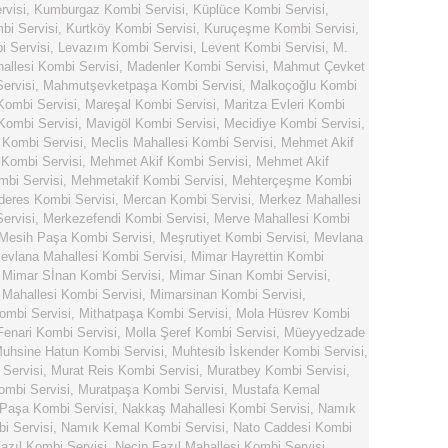
rvisi
,
Kumburgaz Kombi Servisi
,
Küplüce Kombi Servisi
,
bi Servisi
,
Kurtköy Kombi Servisi
,
Kuruçeşme Kombi Servisi
,
 Servisi
,
Levazım Kombi Servisi
,
Levent Kombi Servisi
,
M.
llesi Kombi Servisi
,
Madenler Kombi Servisi
,
Mahmut Çevket
ervisi
,
Mahmutşevketpaşa Kombi Servisi
,
Malkoçoğlu Kombi
Kombi Servisi
,
Mareşal Kombi Servisi
,
Maritza Evleri Kombi
Kombi Servisi
,
Mavigöl Kombi Servisi
,
Mecidiye Kombi Servisi
,
 Kombi Servisi
,
Meclis Mahallesi Kombi Servisi
,
Mehmet Akif
Kombi Servisi
,
Mehmet Akif Kombi Servisi
,
Mehmet Akif
bi Servisi
,
Mehmetakif Kombi Servisi
,
Mehterçeşme Kombi
eres Kombi Servisi
,
Mercan Kombi Servisi
,
Merkez Mahallesi
ervisi
,
Merkezefendi Kombi Servisi
,
Merve Mahallesi Kombi
Mesih Paşa Kombi Servisi
,
Meşrutiyet Kombi Servisi
,
Mevlana
evlana Mahallesi Kombi Servisi
,
Mimar Hayrettin Kombi
,
Mimar Sİnan Kombi Servisi
,
Mimar Sinan Kombi Servisi
,
Mahallesi Kombi Servisi
,
Mimarsinan Kombi Servisi
,
ombi Servisi
,
Mithatpaşa Kombi Servisi
,
Mola Hüsrev Kombi
Fenari Kombi Servisi
,
Molla Şeref Kombi Servisi
,
Müeyyedzade
uhsine Hatun Kombi Servisi
,
Muhtesib İskender Kombi Servisi
,
Servisi
,
Murat Reis Kombi Servisi
,
Muratbey Kombi Servisi
,
ombi Servisi
,
Muratpaşa Kombi Servisi
,
Mustafa Kemal
Paşa Kombi Servisi
,
Nakkaş Mahallesi Kombi Servisi
,
Namık
i Servisi
,
Namık Kemal Kombi Servisi
,
Nato Caddesi Kombi
azıl Kombi Servisi
,
Necip Fazıl Mahallesi Kombi Servisi
,