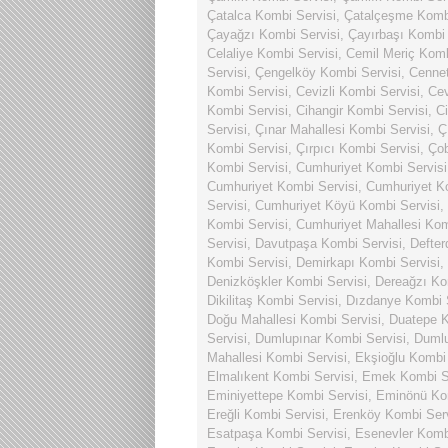
Çatalca Kombi Servisi
,
Çatalçeşme Kombi
Çayağzı Kombi Servisi
,
Çayırbaşı Kombi 
Celaliye Kombi Servisi
,
Cemil Meriç Komb
Servisi
,
Çengelköy Kombi Servisi
,
Cennet
Kombi Servisi
,
Cevizli Kombi Servisi
,
Cev
Kombi Servisi
,
Cihangir Kombi Servisi
,
Ci
Servisi
,
Çınar Mahallesi Kombi Servisi
,
Ç
Kombi Servisi
,
Çırpıcı Kombi Servisi
,
Ço
Kombi Servisi
,
Cumhuriyet Kombi Servisi
Cumhuriyet Kombi Servisi
,
Cumhuriyet Ko
Servisi
,
Cumhuriyet Köyü Kombi Servisi
,
Kombi Servisi
,
Cumhuriyet Mahallesi Kom
Servisi
,
Davutpaşa Kombi Servisi
,
Defter
Kombi Servisi
,
Demirkapı Kombi Servisi
,
Denizköşkler Kombi Servisi
,
Dereağzı Ko
Dikilitaş Kombi Servisi
,
Dızdanye Kombi S
Doğu Mahallesi Kombi Servisi
,
Duatepe K
Servisi
,
Dumlupınar Kombi Servisi
,
Dumlu
Mahallesi Kombi Servisi
,
Ekşioğlu Kombi 
Elmalıkent Kombi Servisi
,
Emek Kombi Se
Eminiyettepe Kombi Servisi
,
Eminönü Kom
Ereğli Kombi Servisi
,
Erenköy Kombi Serv
Esatpaşa Kombi Servisi
,
Esenevler Komb