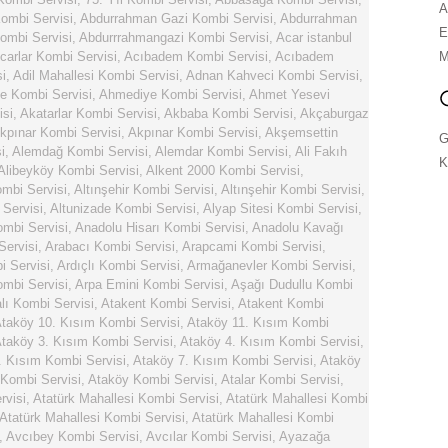
A
ombi Servisi
,
Abdurrahman Gazi Kombi Servisi
,
Abdurrahman
E
ombi Servisi
,
Abdurrrahmangazi Kombi Servisi
,
Acar istanbul
carlar Kombi Servisi
,
Acıbadem Kombi Servisi
,
Acıbadem
M
i
,
Adil Mahallesi Kombi Servisi
,
Adnan Kahveci Kombi Servisi
,
e Kombi Servisi
,
Ahmediye Kombi Servisi
,
Ahmet Yesevi
isi
,
Akatarlar Kombi Servisi
,
Akbaba Kombi Servisi
,
Akçaburgaz
kpınar Kombi Servisi
,
Akpınar Kombi Servisi
,
Akşemsettin
G
i
,
Alemdağ Kombi Servisi
,
Alemdar Kombi Servisi
,
Ali Fakıh
K
Alibeyköy Kombi Servisi
,
Alkent 2000 Kombi Servisi
,
ombi Servisi
,
Altınşehir Kombi Servisi
,
Altınşehir Kombi Servisi
,
 Servisi
,
Altunizade Kombi Servisi
,
Alyap Sitesi Kombi Servisi
,
ombi Servisi
,
Anadolu Hisarı Kombi Servisi
,
Anadolu Kavağı
Servisi
,
Arabacı Kombi Servisi
,
Arapcami Kombi Servisi
,
i Servisi
,
Ardıçlı Kombi Servisi
,
Armağanevler Kombi Servisi
,
mbi Servisi
,
Arpa Emini Kombi Servisi
,
Aşağı Dudullu Kombi
ı Kombi Servisi
,
Atakent Kombi Servisi
,
Atakent Kombi
taköy 10. Kısım Kombi Servisi
,
Ataköy 11. Kısım Kombi
taköy 3. Kısım Kombi Servisi
,
Ataköy 4. Kısım Kombi Servisi
,
. Kısım Kombi Servisi
,
Ataköy 7. Kısım Kombi Servisi
,
Ataköy
 Kombi Servisi
,
Ataköy Kombi Servisi
,
Atalar Kombi Servisi
,
rvisi
,
Atatürk Mahallesi Kombi Servisi
,
Atatürk Mahallesi Kombi
Atatürk Mahallesi Kombi Servisi
,
Atatürk Mahallesi Kombi
,
Avcıbey Kombi Servisi
,
Avcılar Kombi Servisi
,
Ayazağa