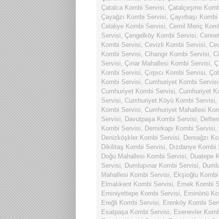
Çatalca Kombi Servisi
,
Çatalçeşme Kombi
Çayağzı Kombi Servisi
,
Çayırbaşı Kombi 
Celaliye Kombi Servisi
,
Cemil Meriç Komb
Servisi
,
Çengelköy Kombi Servisi
,
Cennet
Kombi Servisi
,
Cevizli Kombi Servisi
,
Cev
Kombi Servisi
,
Cihangir Kombi Servisi
,
Ci
Servisi
,
Çınar Mahallesi Kombi Servisi
,
Ç
Kombi Servisi
,
Çırpıcı Kombi Servisi
,
Ço
Kombi Servisi
,
Cumhuriyet Kombi Servisi
Cumhuriyet Kombi Servisi
,
Cumhuriyet Ko
Servisi
,
Cumhuriyet Köyü Kombi Servisi
,
Kombi Servisi
,
Cumhuriyet Mahallesi Kom
Servisi
,
Davutpaşa Kombi Servisi
,
Defter
Kombi Servisi
,
Demirkapı Kombi Servisi
,
Denizköşkler Kombi Servisi
,
Dereağzı Ko
Dikilitaş Kombi Servisi
,
Dızdanye Kombi S
Doğu Mahallesi Kombi Servisi
,
Duatepe K
Servisi
,
Dumlupınar Kombi Servisi
,
Dumlu
Mahallesi Kombi Servisi
,
Ekşioğlu Kombi 
Elmalıkent Kombi Servisi
,
Emek Kombi Se
Eminiyettepe Kombi Servisi
,
Eminönü Kom
Ereğli Kombi Servisi
,
Erenköy Kombi Serv
Esatpaşa Kombi Servisi
,
Esenevler Komb