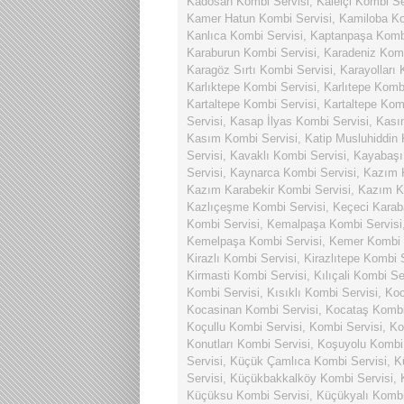
Kadosan Kombi Servisi
,
Kaleiçi Kombi Se
Kamer Hatun Kombi Servisi
,
Kamiloba Ko
Kanlıca Kombi Servisi
,
Kaptanpaşa Kombi
Karaburun Kombi Servisi
,
Karadeniz Komb
Karagöz Sırtı Kombi Servisi
,
Karayolları 
Karlıktepe Kombi Servisi
,
Karlıtepe Komb
Kartaltepe Kombi Servisi
,
Kartaltepe Kom
Servisi
,
Kasap İlyas Kombi Servisi
,
Kası
Kasım Kombi Servisi
,
Katip Musluhiddin 
Servisi
,
Kavaklı Kombi Servisi
,
Kayabaşı
Servisi
,
Kaynarca Kombi Servisi
,
Kazım K
Kazım Karabekir Kombi Servisi
,
Kazım Ka
Kazlıçeşme Kombi Servisi
,
Keçeci Karab
Kombi Servisi
,
Kemalpaşa Kombi Servisi
Kemelpaşa Kombi Servisi
,
Kemer Kombi 
Kirazlı Kombi Servisi
,
Kirazlıtepe Kombi 
Kirmasti Kombi Servisi
,
Kılıçali Kombi Se
Kombi Servisi
,
Kısıklı Kombi Servisi
,
Koc
Kocasinan Kombi Servisi
,
Kocataş Kombi
Koçullu Kombi Servisi
,
Kombi Servisi
,
Ko
Konutları Kombi Servisi
,
Koşuyolu Kombi 
Servisi
,
Küçük Çamlıca Kombi Servisi
,
K
Servisi
,
Küçükbakkalköy Kombi Servisi
,
Küçüksu Kombi Servisi
,
Küçükyalı Kombi