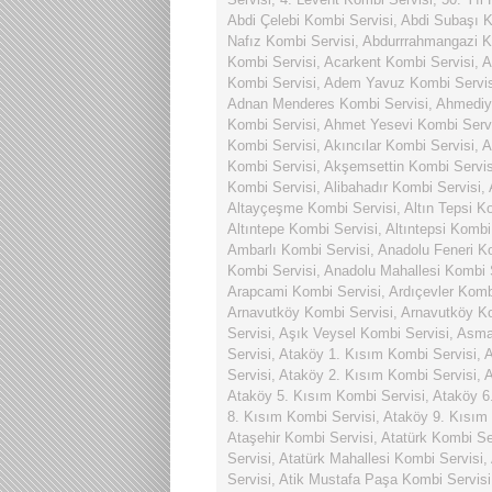
Abdi Çelebi Kombi Servisi
,
Abdi Subaşı K
Nafız Kombi Servisi
,
Abdurrrahmangazi K
Kombi Servisi
,
Acarkent Kombi Servisi
,
A
Kombi Servisi
,
Adem Yavuz Kombi Servis
Adnan Menderes Kombi Servisi
,
Ahmediy
Kombi Servisi
,
Ahmet Yesevi Kombi Serv
Kombi Servisi
,
Akıncılar Kombi Servisi
,
A
Kombi Servisi
,
Akşemsettin Kombi Servis
Kombi Servisi
,
Alibahadır Kombi Servisi
,
Altayçeşme Kombi Servisi
,
Altın Tepsi K
Altıntepe Kombi Servisi
,
Altıntepsi Kombi
Ambarlı Kombi Servisi
,
Anadolu Feneri K
Kombi Servisi
,
Anadolu Mahallesi Kombi 
Arapcami Kombi Servisi
,
Ardıçevler Komb
Arnavutköy Kombi Servisi
,
Arnavutköy Ko
Servisi
,
Aşık Veysel Kombi Servisi
,
Asmal
Servisi
,
Ataköy 1. Kısım Kombi Servisi
,
A
Servisi
,
Ataköy 2. Kısım Kombi Servisi
,
A
Ataköy 5. Kısım Kombi Servisi
,
Ataköy 6
8. Kısım Kombi Servisi
,
Ataköy 9. Kısım
Ataşehir Kombi Servisi
,
Atatürk Kombi Se
Servisi
,
Atatürk Mahallesi Kombi Servisi
,
Servisi
,
Atik Mustafa Paşa Kombi Servisi