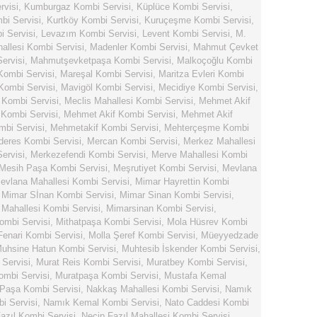
rvisi
,
Kumburgaz Kombi Servisi
,
Küplüce Kombi Servisi
,
bi Servisi
,
Kurtköy Kombi Servisi
,
Kuruçeşme Kombi Servisi
,
 Servisi
,
Levazım Kombi Servisi
,
Levent Kombi Servisi
,
M.
llesi Kombi Servisi
,
Madenler Kombi Servisi
,
Mahmut Çevket
ervisi
,
Mahmutşevketpaşa Kombi Servisi
,
Malkoçoğlu Kombi
Kombi Servisi
,
Mareşal Kombi Servisi
,
Maritza Evleri Kombi
Kombi Servisi
,
Mavigöl Kombi Servisi
,
Mecidiye Kombi Servisi
,
 Kombi Servisi
,
Meclis Mahallesi Kombi Servisi
,
Mehmet Akif
Kombi Servisi
,
Mehmet Akif Kombi Servisi
,
Mehmet Akif
bi Servisi
,
Mehmetakif Kombi Servisi
,
Mehterçeşme Kombi
eres Kombi Servisi
,
Mercan Kombi Servisi
,
Merkez Mahallesi
ervisi
,
Merkezefendi Kombi Servisi
,
Merve Mahallesi Kombi
Mesih Paşa Kombi Servisi
,
Meşrutiyet Kombi Servisi
,
Mevlana
evlana Mahallesi Kombi Servisi
,
Mimar Hayrettin Kombi
,
Mimar Sİnan Kombi Servisi
,
Mimar Sinan Kombi Servisi
,
Mahallesi Kombi Servisi
,
Mimarsinan Kombi Servisi
,
ombi Servisi
,
Mithatpaşa Kombi Servisi
,
Mola Hüsrev Kombi
Fenari Kombi Servisi
,
Molla Şeref Kombi Servisi
,
Müeyyedzade
uhsine Hatun Kombi Servisi
,
Muhtesib İskender Kombi Servisi
,
Servisi
,
Murat Reis Kombi Servisi
,
Muratbey Kombi Servisi
,
ombi Servisi
,
Muratpaşa Kombi Servisi
,
Mustafa Kemal
Paşa Kombi Servisi
,
Nakkaş Mahallesi Kombi Servisi
,
Namık
i Servisi
,
Namık Kemal Kombi Servisi
,
Nato Caddesi Kombi
azıl Kombi Servisi
,
Necip Fazıl Mahallesi Kombi Servisi
,