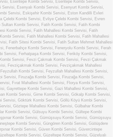
rvisi
,
Esentepe Kombi Servisi
,
Esentepe Kombi Servisi
,
 Servisi
,
Esenyalı Kombi Servisi
,
Esenyurt Kombi Servisi
,
mbi Servisi
,
Eskişehir Kombi Servisi
,
Eston Kandilli Evleri
ya Çelebi Kombi Servisi
,
Evliye Çelebi Kombi Servisi
,
Evren
 Sultan Kombi Servisi
,
Fatih Kombi Servisi
,
Fatih Kombi
lesi Kombi Servisi
,
Fatih Mahallesi Kombi Servisi
,
Fatih
 Kombi Servisi
,
Fatih Mahallesi Kombi Servisi
,
Fatih Mahallesi
visi
,
Fatih Sitesi Kombi Servisi
,
Fatih Sultan Mehmet Mahallesi
si
,
Fenerbahçe Kombi Servisi
,
Feneryolu Kombi Servisi
,
Ferah
i Servisi
,
Ferhatpaşa Kombi Servisi
,
Feriköy Kombi Servisi
,
 Kombi Servisi
,
Fevzi Çakmak Kombi Servisi
,
Fevzi Çakmak
isi
,
Fevziçakmak Kombi Servisi
,
Fevziçakmak Mahallesi
,
Feyzullah Kombi Servisi
,
Feyzullah Mahallesi Kombi Servisi
,
i Servisi
,
Firuzağa Kombi Servisi
,
Firuzağa Kombi Servisi
,
ervisi
,
Fırat Mahallesi Kombi Servisi
,
Florya Kombi Servisi
,
isi
,
Gayrettepe Kombi Servisi
,
Gazi Mahallesi Kombi Servisi
,
n Kombi Servisi
,
Girne Kombi Servisi
,
Gökalp Kombi Servisi
,
 Servisi
,
Göktürk Kombi Servisi
,
Göllü Köyü Kombi Servisi
,
ervisi
,
Göztepe Mahallesi Kombi Servisi
,
Gülbahar Kombi
lar Kombi Servisi
,
Gülsuyu Kombi Servisi
,
Gültepe Kombi
pınar Kombi Servisi
,
Gümüşsuyu Kombi Servisi
,
Gümüşsuyu
neştepe Kombi Servisi
,
Güngören Kombi Servisi
,
Güöüşdere
rpınar Kombi Servisi
,
Güven Kombi Servisi
,
Güvercintepe
üzeltepe Kombi Servisi
,
Güzeltepe Kombi Servisi
,
Güzelyalı