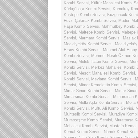
Kombi Servisi
,
Kültür Mahallesi Kombi Se
Kürkçübaşı Kombi Servisi
,
Kurnaköy Kom
Kuştepe Kombi Servisi
,
Kuzguncuk Kombi
Fevzi Çakmak Kombi Servisi
,
Maden Maha
Paşa Kombi Servisi
,
Mahmutbey Kombi S
Servisi
,
Maltepe Kombi Servisi
,
Maltepe 
Servisi
,
Marmara Kombi Servisi
,
Maslak 
Mecidiyeköy Kombi Servisi
,
Mecidiyeköy
Ersoy Kombi Servisi
,
Mehmet Akif Ersoy 
Kombi Servisi
,
Mehmet Nesih Özmen Kom
Servisi
,
Melek Hatun Kombi Servisi
,
Mend
Kombi Servisi
,
Merkez Mahallesi Kombi S
Servisi
,
Mescit Mahallesi Kombi Servisi
,
Kombi Servisi
,
Mevlana Kombi Servisi
,
M
Servisi
,
Mimar Kemalettin Kombi Servisi
Mimar Sinan Kombi Servisi
,
Mimar Sinan 
Mimarsinan Kombi Servisi
,
Mimarsinan K
Servisi
,
Molla Aşkı Kombi Servisi
,
Molla 
Kombi Servisi
,
Müftü Ali Kombi Servisi
,
M
Muhtesib Kombi Servisi
,
Muradiye Kombi 
Muratçeşme Kombi Servisi
,
Muratpaşa K
Mahallesi Kombi Servisi
,
Mustafa Kemal 
Kemal Kombi Servisi
,
Namık Kemal Komb
Servisi
,
Nato Yolu Kombi Servisi
,
Necip F