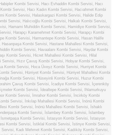
Habipler Kombi Servisi
,
Hacı Evhaddin Kombi Servisi
,
Hacı
 Kombi Servisi
,
Hacı Kadın Kombi Servisi
,
Hacıahmet Kombi
mi Kombi Servisi
,
Halaskargazi Kombi Servisi
,
Halide Edip
ombi Servisi
,
Halıcıoğlu Kombi Servisi
,
Halkalı Kombi Servisi
,
visi
,
Hamami Muhiddin Kombi Servisi
,
Hamidiye Kombi Servisi
,
ervisi
,
Harapçı Karamehmet Kombi Servisi
,
Harapçı Kombi
pe Kombi Servisi
,
Harmantepe Kombi Servisi
,
Hasan Halife
,
Hasanpaşa Kombi Servisi
,
Hastane Mahallesi Kombi Servisi
,
hiddin Kombi Servisi
,
Havaalanı Kombi Servisi
,
Haydar Kombi
şı Kombi Servisi
,
Hicret Mahallesi Kombi Servisi
,
Hilal
 Servisi
,
Hızır Çavuş Kombi Servisi
,
Hobyar Kombi Servisi
,
a Kombi Servisi
,
Hoca Üveyz Kombi Servisi
,
Hurriyet Kombi
Kombi Servisi
,
Hürriyet Kombi Servisi
,
Hürriyet Mahallesi Kombi
inağa Kombi Servisi
,
Hüseyinli Kombi Servisi
,
Huzur Kombi
brahim Çavuş Kombi Servisi
,
İcadiye Kombi Servisi
,
İçerenköy
İçmeler Kombi Servisi
,
İdealtepe Kombi Servisi
,
Ihlamurkuyu
hor Kombi Servisi
,
İmrahor Kombi Servisi
,
İncirköy Kombi
ombi Servisi
,
İnkılap Mahallesi Kombi Servisi
,
İnönü Kombi
lesi Kombi Servisi
,
İnönü Mahallesi Kombi Servisi
,
İshaklı
enderpaşa Kombi Servisi
,
İslambey Kombi Servisi
,
İslambey
,
İsmetpaşa Kombi Servisi
,
İstasyon Kombi Servisi
,
İstasyon
esi Kombi Servisi
,
İstiklal Kombi Servisi
,
İstinye Kombi Servisi
,
Servisi
,
Kadı Mehmet Kombi Servisi
,
Kadıköy Kombi Servisi
,