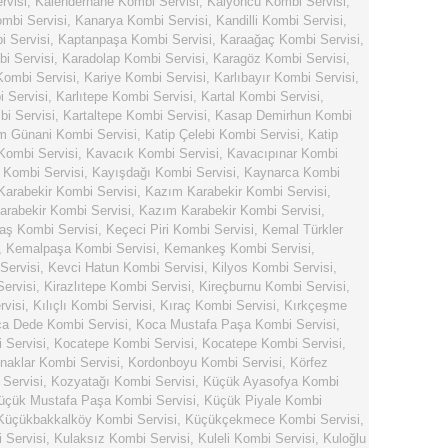
rvisi
,
Kalenderhane Kombi Servisi
,
Kalyoncu Kombi Servisi
,
mbi Servisi
,
Kanarya Kombi Servisi
,
Kandilli Kombi Servisi
,
 Servisi
,
Kaptanpaşa Kombi Servisi
,
Karaağaç Kombi Servisi
,
i Servisi
,
Karadolap Kombi Servisi
,
Karagöz Kombi Servisi
,
Kombi Servisi
,
Kariye Kombi Servisi
,
Karlıbayır Kombi Servisi
,
i Servisi
,
Karlıtepe Kombi Servisi
,
Kartal Kombi Servisi
,
bi Servisi
,
Kartaltepe Kombi Servisi
,
Kasap Demirhun Kombi
m Günani Kombi Servisi
,
Katip Çelebi Kombi Servisi
,
Katip
Kombi Servisi
,
Kavacık Kombi Servisi
,
Kavacıpınar Kombi
 Kombi Servisi
,
Kayışdağı Kombi Servisi
,
Kaynarca Kombi
arabekir Kombi Servisi
,
Kazım Karabekir Kombi Servisi
,
rabekir Kombi Servisi
,
Kazım Karabekir Kombi Servisi
,
aş Kombi Servisi
,
Keçeci Piri Kombi Servisi
,
Kemal Türkler
,
Kemalpaşa Kombi Servisi
,
Kemankeş Kombi Servisi
,
Servisi
,
Kevci Hatun Kombi Servisi
,
Kilyos Kombi Servisi
,
Servisi
,
Kirazlıtepe Kombi Servisi
,
Kireçburnu Kombi Servisi
,
rvisi
,
Kılıçlı Kombi Servisi
,
Kıraç Kombi Servisi
,
Kırkçeşme
a Dede Kombi Servisi
,
Koca Mustafa Paşa Kombi Servisi
,
 Servisi
,
Kocatepe Kombi Servisi
,
Kocatepe Kombi Servisi
,
naklar Kombi Servisi
,
Kordonboyu Kombi Servisi
,
Körfez
Servisi
,
Kozyatağı Kombi Servisi
,
Küçük Ayasofya Kombi
üçük Mustafa Paşa Kombi Servisi
,
Küçük Piyale Kombi
Küçükbakkalköy Kombi Servisi
,
Küçükçekmece Kombi Servisi
,
 Servisi
,
Kulaksız Kombi Servisi
,
Kuleli Kombi Servisi
,
Kuloğlu