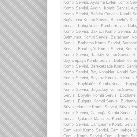
Kombi Servisi
,
Ayazma Evleri Kombi Serv
Kombi Servisi
,
Aydınlı Kombi Servisi
,
Ayd
Kombi Servisi
,
Bağdat Caddesi Kombi Ser
Bağlarbaşı Kombi Servisi
,
Bahçeköy Komb
Servisi
,
Bahçelievler Kombi Servisi
,
Bahç
Kombi Servisi
,
Baklacı Kombi Servisi
,
Ba
Balmumcu Kombi Servisi
,
Baltalimanı Ko
Servisi
,
Barbaros Kombi Servisi
,
Barbaro
Servisi
,
Başıbüyük Kombi Servisi
,
Basın
Kombi Servisi
,
Batıköy Kombi Servisi
,
Ba
Bayrampaşa Kombi Servisi
,
Bebek Kombi
Kombi Servisi
,
Bereketzade Kombi Servis
Kombi Servisi
,
Bey Konakları Kombi Serv
Kombi Servisi
,
Beykoz Konakları Kombi S
Servisi
,
Beylikdüzü Kombi Servisi
,
Beyoğ
Kombi Servisi
,
Boğazköy Kombi Servisi
,
Servisi
,
Boyalık Kombi Servisi
,
Bozhane 
Servisi
,
Bulgurlu Kombi Servisi
,
Burhaniy
Büyükçekmece Kombi Servisi
,
Büyükdere
Kombi Servisi
,
Caferağa Kombi Servisi
,
C
Servisi
,
Çakmak Mahallesi Kombi Servisi
Kombi Servisi
,
Çamçeşme Kombi Servisi
Camiikebir Kombi Servisi
,
Çamlıbahçe Ko
Çamlık Kombi Servisi
,
Çamlık Kombi Ser