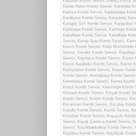
Kadosan Kombi Servisi
,
Kaleiçi Kombi Se
Kamer Hatun Kombi Servisi
,
Kamiloba Ko
Kanlıca Kombi Servisi
,
Kaptanpaşa Kombi
Karaburun Kombi Servisi
,
Karadeniz Komb
Karagöz Sırtı Kombi Servisi
,
Karayolları 
Karlıktepe Kombi Servisi
,
Karlıtepe Komb
Kartaltepe Kombi Servisi
,
Kartaltepe Kom
Servisi
,
Kasap İlyas Kombi Servisi
,
Kası
Kasım Kombi Servisi
,
Katip Musluhiddin 
Servisi
,
Kavaklı Kombi Servisi
,
Kayabaşı
Servisi
,
Kaynarca Kombi Servisi
,
Kazım K
Kazım Karabekir Kombi Servisi
,
Kazım Ka
Kazlıçeşme Kombi Servisi
,
Keçeci Karab
Kombi Servisi
,
Kemalpaşa Kombi Servisi
Kemelpaşa Kombi Servisi
,
Kemer Kombi 
Kirazlı Kombi Servisi
,
Kirazlıtepe Kombi 
Kirmasti Kombi Servisi
,
Kılıçali Kombi Se
Kombi Servisi
,
Kısıklı Kombi Servisi
,
Koc
Kocasinan Kombi Servisi
,
Kocataş Kombi
Koçullu Kombi Servisi
,
Kombi Servisi
,
Ko
Konutları Kombi Servisi
,
Koşuyolu Kombi 
Servisi
,
Küçük Çamlıca Kombi Servisi
,
K
Servisi
,
Küçükbakkalköy Kombi Servisi
,
Küçüksu Kombi Servisi
,
Küçükyalı Kombi