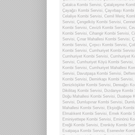
Çatalca Kombi Servisi
,
Çatalçeşme Kombi
Çayağzı Kombi Servisi
,
Çayırbaşı Kombi 
Celaliye Kombi Servisi
,
Cemil Meriç Komb
Servisi
,
Çengelköy Kombi Servisi
,
Cennet
Kombi Servisi
,
Cevizli Kombi Servisi
,
Cev
Kombi Servisi
,
Cihangir Kombi Servisi
,
Ci
Servisi
,
Çınar Mahallesi Kombi Servisi
,
Ç
Kombi Servisi
,
Çırpıcı Kombi Servisi
,
Ço
Kombi Servisi
,
Cumhuriyet Kombi Servisi
Cumhuriyet Kombi Servisi
,
Cumhuriyet Ko
Servisi
,
Cumhuriyet Köyü Kombi Servisi
,
Kombi Servisi
,
Cumhuriyet Mahallesi Kom
Servisi
,
Davutpaşa Kombi Servisi
,
Defter
Kombi Servisi
,
Demirkapı Kombi Servisi
,
Denizköşkler Kombi Servisi
,
Dereağzı Ko
Dikilitaş Kombi Servisi
,
Dızdanye Kombi S
Doğu Mahallesi Kombi Servisi
,
Duatepe K
Servisi
,
Dumlupınar Kombi Servisi
,
Dumlu
Mahallesi Kombi Servisi
,
Ekşioğlu Kombi 
Elmalıkent Kombi Servisi
,
Emek Kombi Se
Eminiyettepe Kombi Servisi
,
Eminönü Kom
Ereğli Kombi Servisi
,
Erenköy Kombi Serv
Esatpaşa Kombi Servisi
,
Esenevler Komb