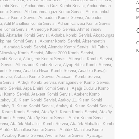
A
ombi Servisi
,
Abdurrahman Gazi Kombi Servisi
,
Abdurrahman
E
ombi Servisi
,
Abdurrrahmangazi Kombi Servisi
,
Acar istanbul
carlar Kombi Servisi
,
Acıbadem Kombi Servisi
,
Acıbadem
M
i
,
Adil Mahallesi Kombi Servisi
,
Adnan Kahveci Kombi Servisi
,
e Kombi Servisi
,
Ahmediye Kombi Servisi
,
Ahmet Yesevi
isi
,
Akatarlar Kombi Servisi
,
Akbaba Kombi Servisi
,
Akçaburgaz
kpınar Kombi Servisi
,
Akpınar Kombi Servisi
,
Akşemsettin
G
i
,
Alemdağ Kombi Servisi
,
Alemdar Kombi Servisi
,
Ali Fakıh
K
Alibeyköy Kombi Servisi
,
Alkent 2000 Kombi Servisi
,
ombi Servisi
,
Altınşehir Kombi Servisi
,
Altınşehir Kombi Servisi
,
 Servisi
,
Altunizade Kombi Servisi
,
Alyap Sitesi Kombi Servisi
,
ombi Servisi
,
Anadolu Hisarı Kombi Servisi
,
Anadolu Kavağı
Servisi
,
Arabacı Kombi Servisi
,
Arapcami Kombi Servisi
,
i Servisi
,
Ardıçlı Kombi Servisi
,
Armağanevler Kombi Servisi
,
mbi Servisi
,
Arpa Emini Kombi Servisi
,
Aşağı Dudullu Kombi
ı Kombi Servisi
,
Atakent Kombi Servisi
,
Atakent Kombi
taköy 10. Kısım Kombi Servisi
,
Ataköy 11. Kısım Kombi
taköy 3. Kısım Kombi Servisi
,
Ataköy 4. Kısım Kombi Servisi
,
. Kısım Kombi Servisi
,
Ataköy 7. Kısım Kombi Servisi
,
Ataköy
 Kombi Servisi
,
Ataköy Kombi Servisi
,
Atalar Kombi Servisi
,
rvisi
,
Atatürk Mahallesi Kombi Servisi
,
Atatürk Mahallesi Kombi
Atatürk Mahallesi Kombi Servisi
,
Atatürk Mahallesi Kombi
,
Avcıbey Kombi Servisi
,
Avcılar Kombi Servisi
,
Ayazağa