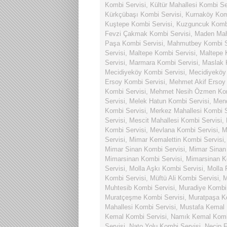
Kombi Servisi
,
Kültür Mahallesi Kombi Se
Kürkçübaşı Kombi Servisi
,
Kurnaköy Kom
Kuştepe Kombi Servisi
,
Kuzguncuk Kombi
Fevzi Çakmak Kombi Servisi
,
Maden Maha
Paşa Kombi Servisi
,
Mahmutbey Kombi S
Servisi
,
Maltepe Kombi Servisi
,
Maltepe 
Servisi
,
Marmara Kombi Servisi
,
Maslak 
Mecidiyeköy Kombi Servisi
,
Mecidiyeköy
Ersoy Kombi Servisi
,
Mehmet Akif Ersoy 
Kombi Servisi
,
Mehmet Nesih Özmen Kom
Servisi
,
Melek Hatun Kombi Servisi
,
Mend
Kombi Servisi
,
Merkez Mahallesi Kombi S
Servisi
,
Mescit Mahallesi Kombi Servisi
,
Kombi Servisi
,
Mevlana Kombi Servisi
,
M
Servisi
,
Mimar Kemalettin Kombi Servisi
Mimar Sinan Kombi Servisi
,
Mimar Sinan 
Mimarsinan Kombi Servisi
,
Mimarsinan K
Servisi
,
Molla Aşkı Kombi Servisi
,
Molla 
Kombi Servisi
,
Müftü Ali Kombi Servisi
,
M
Muhtesib Kombi Servisi
,
Muradiye Kombi 
Muratçeşme Kombi Servisi
,
Muratpaşa K
Mahallesi Kombi Servisi
,
Mustafa Kemal 
Kemal Kombi Servisi
,
Namık Kemal Komb
Servisi
,
Nato Yolu Kombi Servisi
,
Necip F