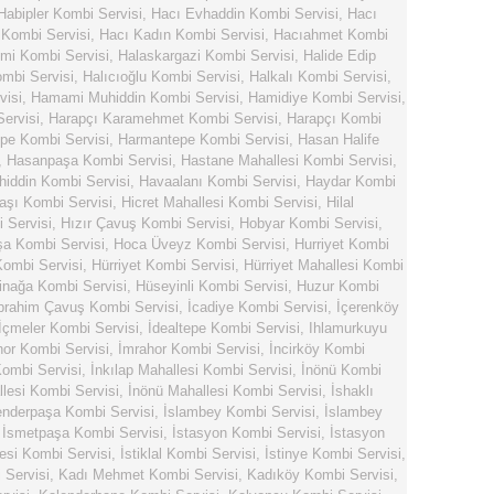
Habipler Kombi Servisi
,
Hacı Evhaddin Kombi Servisi
,
Hacı
 Kombi Servisi
,
Hacı Kadın Kombi Servisi
,
Hacıahmet Kombi
mi Kombi Servisi
,
Halaskargazi Kombi Servisi
,
Halide Edip
ombi Servisi
,
Halıcıoğlu Kombi Servisi
,
Halkalı Kombi Servisi
,
visi
,
Hamami Muhiddin Kombi Servisi
,
Hamidiye Kombi Servisi
,
ervisi
,
Harapçı Karamehmet Kombi Servisi
,
Harapçı Kombi
pe Kombi Servisi
,
Harmantepe Kombi Servisi
,
Hasan Halife
,
Hasanpaşa Kombi Servisi
,
Hastane Mahallesi Kombi Servisi
,
hiddin Kombi Servisi
,
Havaalanı Kombi Servisi
,
Haydar Kombi
şı Kombi Servisi
,
Hicret Mahallesi Kombi Servisi
,
Hilal
 Servisi
,
Hızır Çavuş Kombi Servisi
,
Hobyar Kombi Servisi
,
a Kombi Servisi
,
Hoca Üveyz Kombi Servisi
,
Hurriyet Kombi
Kombi Servisi
,
Hürriyet Kombi Servisi
,
Hürriyet Mahallesi Kombi
inağa Kombi Servisi
,
Hüseyinli Kombi Servisi
,
Huzur Kombi
brahim Çavuş Kombi Servisi
,
İcadiye Kombi Servisi
,
İçerenköy
İçmeler Kombi Servisi
,
İdealtepe Kombi Servisi
,
Ihlamurkuyu
hor Kombi Servisi
,
İmrahor Kombi Servisi
,
İncirköy Kombi
ombi Servisi
,
İnkılap Mahallesi Kombi Servisi
,
İnönü Kombi
lesi Kombi Servisi
,
İnönü Mahallesi Kombi Servisi
,
İshaklı
enderpaşa Kombi Servisi
,
İslambey Kombi Servisi
,
İslambey
,
İsmetpaşa Kombi Servisi
,
İstasyon Kombi Servisi
,
İstasyon
esi Kombi Servisi
,
İstiklal Kombi Servisi
,
İstinye Kombi Servisi
,
Servisi
,
Kadı Mehmet Kombi Servisi
,
Kadıköy Kombi Servisi
,