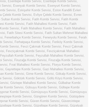
rvisi
,
Esentepe Kombi Servisi
,
Esentepe Kombi Servisi
,
 Servisi
,
Esenyalı Kombi Servisi
,
Esenyurt Kombi Servisi
,
mbi Servisi
,
Eskişehir Kombi Servisi
,
Eston Kandilli Evleri
ya Çelebi Kombi Servisi
,
Evliye Çelebi Kombi Servisi
,
Evren
 Sultan Kombi Servisi
,
Fatih Kombi Servisi
,
Fatih Kombi
lesi Kombi Servisi
,
Fatih Mahallesi Kombi Servisi
,
Fatih
 Kombi Servisi
,
Fatih Mahallesi Kombi Servisi
,
Fatih Mahallesi
visi
,
Fatih Sitesi Kombi Servisi
,
Fatih Sultan Mehmet Mahallesi
si
,
Fenerbahçe Kombi Servisi
,
Feneryolu Kombi Servisi
,
Ferah
i Servisi
,
Ferhatpaşa Kombi Servisi
,
Feriköy Kombi Servisi
,
 Kombi Servisi
,
Fevzi Çakmak Kombi Servisi
,
Fevzi Çakmak
isi
,
Fevziçakmak Kombi Servisi
,
Fevziçakmak Mahallesi
,
Feyzullah Kombi Servisi
,
Feyzullah Mahallesi Kombi Servisi
,
i Servisi
,
Firuzağa Kombi Servisi
,
Firuzağa Kombi Servisi
,
ervisi
,
Fırat Mahallesi Kombi Servisi
,
Florya Kombi Servisi
,
isi
,
Gayrettepe Kombi Servisi
,
Gazi Mahallesi Kombi Servisi
,
n Kombi Servisi
,
Girne Kombi Servisi
,
Gökalp Kombi Servisi
,
 Servisi
,
Göktürk Kombi Servisi
,
Göllü Köyü Kombi Servisi
,
ervisi
,
Göztepe Mahallesi Kombi Servisi
,
Gülbahar Kombi
lar Kombi Servisi
,
Gülsuyu Kombi Servisi
,
Gültepe Kombi
pınar Kombi Servisi
,
Gümüşsuyu Kombi Servisi
,
Gümüşsuyu
neştepe Kombi Servisi
,
Güngören Kombi Servisi
,
Güöüşdere
rpınar Kombi Servisi
,
Güven Kombi Servisi
,
Güvercintepe
üzeltepe Kombi Servisi
,
Güzeltepe Kombi Servisi
,
Güzelyalı