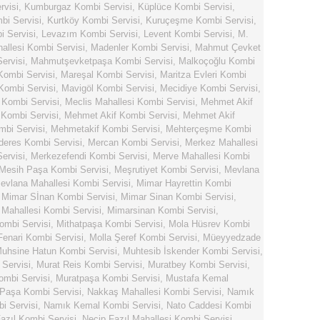
rvisi
,
Kumburgaz Kombi Servisi
,
Küplüce Kombi Servisi
,
bi Servisi
,
Kurtköy Kombi Servisi
,
Kuruçeşme Kombi Servisi
,
 Servisi
,
Levazım Kombi Servisi
,
Levent Kombi Servisi
,
M.
llesi Kombi Servisi
,
Madenler Kombi Servisi
,
Mahmut Çevket
ervisi
,
Mahmutşevketpaşa Kombi Servisi
,
Malkoçoğlu Kombi
Kombi Servisi
,
Mareşal Kombi Servisi
,
Maritza Evleri Kombi
Kombi Servisi
,
Mavigöl Kombi Servisi
,
Mecidiye Kombi Servisi
,
 Kombi Servisi
,
Meclis Mahallesi Kombi Servisi
,
Mehmet Akif
Kombi Servisi
,
Mehmet Akif Kombi Servisi
,
Mehmet Akif
bi Servisi
,
Mehmetakif Kombi Servisi
,
Mehterçeşme Kombi
eres Kombi Servisi
,
Mercan Kombi Servisi
,
Merkez Mahallesi
ervisi
,
Merkezefendi Kombi Servisi
,
Merve Mahallesi Kombi
Mesih Paşa Kombi Servisi
,
Meşrutiyet Kombi Servisi
,
Mevlana
evlana Mahallesi Kombi Servisi
,
Mimar Hayrettin Kombi
,
Mimar Sİnan Kombi Servisi
,
Mimar Sinan Kombi Servisi
,
Mahallesi Kombi Servisi
,
Mimarsinan Kombi Servisi
,
ombi Servisi
,
Mithatpaşa Kombi Servisi
,
Mola Hüsrev Kombi
Fenari Kombi Servisi
,
Molla Şeref Kombi Servisi
,
Müeyyedzade
uhsine Hatun Kombi Servisi
,
Muhtesib İskender Kombi Servisi
,
Servisi
,
Murat Reis Kombi Servisi
,
Muratbey Kombi Servisi
,
ombi Servisi
,
Muratpaşa Kombi Servisi
,
Mustafa Kemal
Paşa Kombi Servisi
,
Nakkaş Mahallesi Kombi Servisi
,
Namık
i Servisi
,
Namık Kemal Kombi Servisi
,
Nato Caddesi Kombi
azıl Kombi Servisi
,
Necip Fazıl Mahallesi Kombi Servisi
,