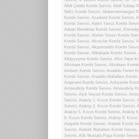
Abdi Çelebi Kombi Servisi
,
Abdi Subaşı K
Nafız Kombi Servisi
,
Abdurrrahmangazi K
Kombi Servisi
,
Acarkent Kombi Servisi
,
A
Kombi Servisi
,
Adem Yavuz Kombi Servis
Adnan Menderes Kombi Servisi
,
Ahmediy
Kombi Servisi
,
Ahmet Yesevi Kombi Serv
Kombi Servisi
,
Akıncılar Kombi Servisi
,
A
Kombi Servisi
,
Akşemsettin Kombi Servis
Kombi Servisi
,
Alibahadır Kombi Servisi
,
Altayçeşme Kombi Servisi
,
Altın Tepsi K
Altıntepe Kombi Servisi
,
Altıntepsi Kombi
Ambarlı Kombi Servisi
,
Anadolu Feneri K
Kombi Servisi
,
Anadolu Mahallesi Kombi 
Arapcami Kombi Servisi
,
Ardıçevler Komb
Arnavutköy Kombi Servisi
,
Arnavutköy Ko
Servisi
,
Aşık Veysel Kombi Servisi
,
Asmal
Servisi
,
Ataköy 1. Kısım Kombi Servisi
,
A
Servisi
,
Ataköy 2. Kısım Kombi Servisi
,
A
Ataköy 5. Kısım Kombi Servisi
,
Ataköy 6
8. Kısım Kombi Servisi
,
Ataköy 9. Kısım
Ataşehir Kombi Servisi
,
Atatürk Kombi Se
Servisi
,
Atatürk Mahallesi Kombi Servisi
,
Servisi
,
Atik Mustafa Paşa Kombi Servisi