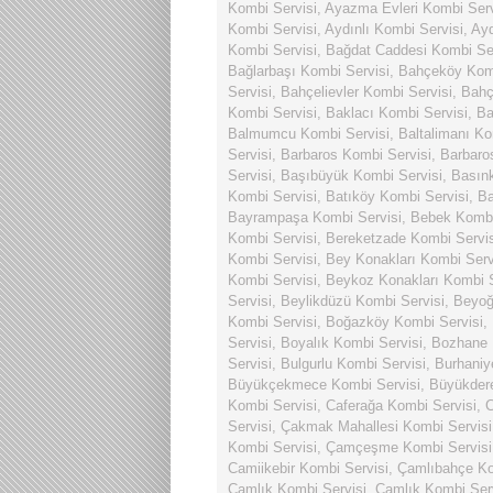
Kombi Servisi
,
Ayazma Evleri Kombi Serv
Kombi Servisi
,
Aydınlı Kombi Servisi
,
Ayd
Kombi Servisi
,
Bağdat Caddesi Kombi Ser
Bağlarbaşı Kombi Servisi
,
Bahçeköy Komb
Servisi
,
Bahçelievler Kombi Servisi
,
Bahç
Kombi Servisi
,
Baklacı Kombi Servisi
,
Ba
Balmumcu Kombi Servisi
,
Baltalimanı Ko
Servisi
,
Barbaros Kombi Servisi
,
Barbaro
Servisi
,
Başıbüyük Kombi Servisi
,
Basın
Kombi Servisi
,
Batıköy Kombi Servisi
,
Ba
Bayrampaşa Kombi Servisi
,
Bebek Kombi
Kombi Servisi
,
Bereketzade Kombi Servis
Kombi Servisi
,
Bey Konakları Kombi Serv
Kombi Servisi
,
Beykoz Konakları Kombi S
Servisi
,
Beylikdüzü Kombi Servisi
,
Beyoğ
Kombi Servisi
,
Boğazköy Kombi Servisi
,
Servisi
,
Boyalık Kombi Servisi
,
Bozhane 
Servisi
,
Bulgurlu Kombi Servisi
,
Burhaniy
Büyükçekmece Kombi Servisi
,
Büyükdere
Kombi Servisi
,
Caferağa Kombi Servisi
,
C
Servisi
,
Çakmak Mahallesi Kombi Servisi
Kombi Servisi
,
Çamçeşme Kombi Servisi
Camiikebir Kombi Servisi
,
Çamlıbahçe Ko
Çamlık Kombi Servisi
,
Çamlık Kombi Ser