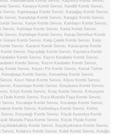
rvisi
,
Kalenderhane Kombi Servisi
,
Kalyoncu Kombi Servisi
,
mbi Servisi
,
Kanarya Kombi Servisi
,
Kandilli Kombi Servisi
,
 Servisi
,
Kaptanpaşa Kombi Servisi
,
Karaağaç Kombi Servisi
,
i Servisi
,
Karadolap Kombi Servisi
,
Karagöz Kombi Servisi
,
Kombi Servisi
,
Kariye Kombi Servisi
,
Karlıbayır Kombi Servisi
,
i Servisi
,
Karlıtepe Kombi Servisi
,
Kartal Kombi Servisi
,
bi Servisi
,
Kartaltepe Kombi Servisi
,
Kasap Demirhun Kombi
m Günani Kombi Servisi
,
Katip Çelebi Kombi Servisi
,
Katip
Kombi Servisi
,
Kavacık Kombi Servisi
,
Kavacıpınar Kombi
 Kombi Servisi
,
Kayışdağı Kombi Servisi
,
Kaynarca Kombi
arabekir Kombi Servisi
,
Kazım Karabekir Kombi Servisi
,
rabekir Kombi Servisi
,
Kazım Karabekir Kombi Servisi
,
aş Kombi Servisi
,
Keçeci Piri Kombi Servisi
,
Kemal Türkler
,
Kemalpaşa Kombi Servisi
,
Kemankeş Kombi Servisi
,
Servisi
,
Kevci Hatun Kombi Servisi
,
Kilyos Kombi Servisi
,
Servisi
,
Kirazlıtepe Kombi Servisi
,
Kireçburnu Kombi Servisi
,
rvisi
,
Kılıçlı Kombi Servisi
,
Kıraç Kombi Servisi
,
Kırkçeşme
a Dede Kombi Servisi
,
Koca Mustafa Paşa Kombi Servisi
,
 Servisi
,
Kocatepe Kombi Servisi
,
Kocatepe Kombi Servisi
,
naklar Kombi Servisi
,
Kordonboyu Kombi Servisi
,
Körfez
Servisi
,
Kozyatağı Kombi Servisi
,
Küçük Ayasofya Kombi
üçük Mustafa Paşa Kombi Servisi
,
Küçük Piyale Kombi
Küçükbakkalköy Kombi Servisi
,
Küçükçekmece Kombi Servisi
,
 Servisi
,
Kulaksız Kombi Servisi
,
Kuleli Kombi Servisi
,
Kuloğlu