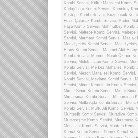
Kombi Servisi
,
Kültür Mahallesi Kombi Se
Kürkçübaşı Kombi Servisi
,
Kurnaköy Kom
Kuştepe Kombi Servisi
,
Kuzguncuk Kombi
Fevzi Çakmak Kombi Servisi
,
Maden Maha
Paşa Kombi Servisi
,
Mahmutbey Kombi S
Servisi
,
Maltepe Kombi Servisi
,
Maltepe 
Servisi
,
Marmara Kombi Servisi
,
Maslak 
Mecidiyeköy Kombi Servisi
,
Mecidiyeköy
Ersoy Kombi Servisi
,
Mehmet Akif Ersoy 
Kombi Servisi
,
Mehmet Nesih Özmen Kom
Servisi
,
Melek Hatun Kombi Servisi
,
Mend
Kombi Servisi
,
Merkez Mahallesi Kombi S
Servisi
,
Mescit Mahallesi Kombi Servisi
,
Kombi Servisi
,
Mevlana Kombi Servisi
,
M
Servisi
,
Mimar Kemalettin Kombi Servisi
Mimar Sinan Kombi Servisi
,
Mimar Sinan 
Mimarsinan Kombi Servisi
,
Mimarsinan K
Servisi
,
Molla Aşkı Kombi Servisi
,
Molla 
Kombi Servisi
,
Müftü Ali Kombi Servisi
,
M
Muhtesib Kombi Servisi
,
Muradiye Kombi 
Muratçeşme Kombi Servisi
,
Muratpaşa K
Mahallesi Kombi Servisi
,
Mustafa Kemal 
Kemal Kombi Servisi
,
Namık Kemal Komb
Servisi
,
Nato Yolu Kombi Servisi
,
Necip F