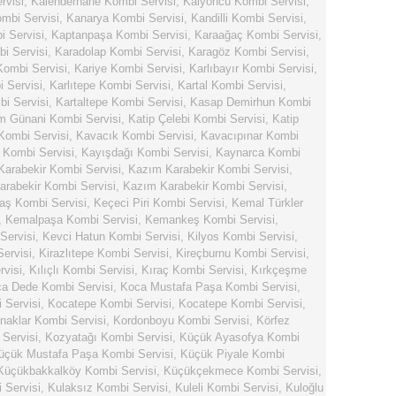
rvisi
,
Kalenderhane Kombi Servisi
,
Kalyoncu Kombi Servisi
,
mbi Servisi
,
Kanarya Kombi Servisi
,
Kandilli Kombi Servisi
,
 Servisi
,
Kaptanpaşa Kombi Servisi
,
Karaağaç Kombi Servisi
,
i Servisi
,
Karadolap Kombi Servisi
,
Karagöz Kombi Servisi
,
Kombi Servisi
,
Kariye Kombi Servisi
,
Karlıbayır Kombi Servisi
,
i Servisi
,
Karlıtepe Kombi Servisi
,
Kartal Kombi Servisi
,
bi Servisi
,
Kartaltepe Kombi Servisi
,
Kasap Demirhun Kombi
m Günani Kombi Servisi
,
Katip Çelebi Kombi Servisi
,
Katip
Kombi Servisi
,
Kavacık Kombi Servisi
,
Kavacıpınar Kombi
 Kombi Servisi
,
Kayışdağı Kombi Servisi
,
Kaynarca Kombi
arabekir Kombi Servisi
,
Kazım Karabekir Kombi Servisi
,
rabekir Kombi Servisi
,
Kazım Karabekir Kombi Servisi
,
aş Kombi Servisi
,
Keçeci Piri Kombi Servisi
,
Kemal Türkler
,
Kemalpaşa Kombi Servisi
,
Kemankeş Kombi Servisi
,
Servisi
,
Kevci Hatun Kombi Servisi
,
Kilyos Kombi Servisi
,
Servisi
,
Kirazlıtepe Kombi Servisi
,
Kireçburnu Kombi Servisi
,
rvisi
,
Kılıçlı Kombi Servisi
,
Kıraç Kombi Servisi
,
Kırkçeşme
a Dede Kombi Servisi
,
Koca Mustafa Paşa Kombi Servisi
,
 Servisi
,
Kocatepe Kombi Servisi
,
Kocatepe Kombi Servisi
,
naklar Kombi Servisi
,
Kordonboyu Kombi Servisi
,
Körfez
Servisi
,
Kozyatağı Kombi Servisi
,
Küçük Ayasofya Kombi
üçük Mustafa Paşa Kombi Servisi
,
Küçük Piyale Kombi
Küçükbakkalköy Kombi Servisi
,
Küçükçekmece Kombi Servisi
,
 Servisi
,
Kulaksız Kombi Servisi
,
Kuleli Kombi Servisi
,
Kuloğlu