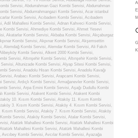
A
ombi Servisi
,
Abdurrahman Gazi Kombi Servisi
,
Abdurrahman
E
ombi Servisi
,
Abdurrrahmangazi Kombi Servisi
,
Acar istanbul
carlar Kombi Servisi
,
Acıbadem Kombi Servisi
,
Acıbadem
M
i
,
Adil Mahallesi Kombi Servisi
,
Adnan Kahveci Kombi Servisi
,
e Kombi Servisi
,
Ahmediye Kombi Servisi
,
Ahmet Yesevi
isi
,
Akatarlar Kombi Servisi
,
Akbaba Kombi Servisi
,
Akçaburgaz
kpınar Kombi Servisi
,
Akpınar Kombi Servisi
,
Akşemsettin
G
i
,
Alemdağ Kombi Servisi
,
Alemdar Kombi Servisi
,
Ali Fakıh
K
Alibeyköy Kombi Servisi
,
Alkent 2000 Kombi Servisi
,
ombi Servisi
,
Altınşehir Kombi Servisi
,
Altınşehir Kombi Servisi
,
 Servisi
,
Altunizade Kombi Servisi
,
Alyap Sitesi Kombi Servisi
,
ombi Servisi
,
Anadolu Hisarı Kombi Servisi
,
Anadolu Kavağı
Servisi
,
Arabacı Kombi Servisi
,
Arapcami Kombi Servisi
,
i Servisi
,
Ardıçlı Kombi Servisi
,
Armağanevler Kombi Servisi
,
mbi Servisi
,
Arpa Emini Kombi Servisi
,
Aşağı Dudullu Kombi
ı Kombi Servisi
,
Atakent Kombi Servisi
,
Atakent Kombi
taköy 10. Kısım Kombi Servisi
,
Ataköy 11. Kısım Kombi
taköy 3. Kısım Kombi Servisi
,
Ataköy 4. Kısım Kombi Servisi
,
. Kısım Kombi Servisi
,
Ataköy 7. Kısım Kombi Servisi
,
Ataköy
 Kombi Servisi
,
Ataköy Kombi Servisi
,
Atalar Kombi Servisi
,
rvisi
,
Atatürk Mahallesi Kombi Servisi
,
Atatürk Mahallesi Kombi
Atatürk Mahallesi Kombi Servisi
,
Atatürk Mahallesi Kombi
,
Avcıbey Kombi Servisi
,
Avcılar Kombi Servisi
,
Ayazağa