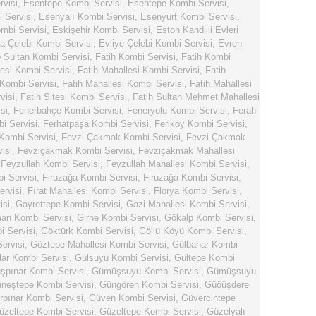
rvisi
,
Esentepe Kombi Servisi
,
Esentepe Kombi Servisi
,
 Servisi
,
Esenyalı Kombi Servisi
,
Esenyurt Kombi Servisi
,
mbi Servisi
,
Eskişehir Kombi Servisi
,
Eston Kandilli Evleri
ya Çelebi Kombi Servisi
,
Evliye Çelebi Kombi Servisi
,
Evren
 Sultan Kombi Servisi
,
Fatih Kombi Servisi
,
Fatih Kombi
lesi Kombi Servisi
,
Fatih Mahallesi Kombi Servisi
,
Fatih
 Kombi Servisi
,
Fatih Mahallesi Kombi Servisi
,
Fatih Mahallesi
visi
,
Fatih Sitesi Kombi Servisi
,
Fatih Sultan Mehmet Mahallesi
si
,
Fenerbahçe Kombi Servisi
,
Feneryolu Kombi Servisi
,
Ferah
i Servisi
,
Ferhatpaşa Kombi Servisi
,
Feriköy Kombi Servisi
,
 Kombi Servisi
,
Fevzi Çakmak Kombi Servisi
,
Fevzi Çakmak
isi
,
Fevziçakmak Kombi Servisi
,
Fevziçakmak Mahallesi
,
Feyzullah Kombi Servisi
,
Feyzullah Mahallesi Kombi Servisi
,
i Servisi
,
Firuzağa Kombi Servisi
,
Firuzağa Kombi Servisi
,
ervisi
,
Fırat Mahallesi Kombi Servisi
,
Florya Kombi Servisi
,
isi
,
Gayrettepe Kombi Servisi
,
Gazi Mahallesi Kombi Servisi
,
n Kombi Servisi
,
Girne Kombi Servisi
,
Gökalp Kombi Servisi
,
 Servisi
,
Göktürk Kombi Servisi
,
Göllü Köyü Kombi Servisi
,
ervisi
,
Göztepe Mahallesi Kombi Servisi
,
Gülbahar Kombi
lar Kombi Servisi
,
Gülsuyu Kombi Servisi
,
Gültepe Kombi
pınar Kombi Servisi
,
Gümüşsuyu Kombi Servisi
,
Gümüşsuyu
neştepe Kombi Servisi
,
Güngören Kombi Servisi
,
Güöüşdere
rpınar Kombi Servisi
,
Güven Kombi Servisi
,
Güvercintepe
üzeltepe Kombi Servisi
,
Güzeltepe Kombi Servisi
,
Güzelyalı