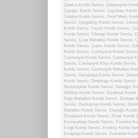
Çatalca Kombi Servisi
,
Çatalçeşme Kombi
Çayağzı Kombi Servisi
,
Çayırbaşı Kombi 
Celaliye Kombi Servisi
,
Cemil Meriç Komb
Servisi
,
Çengelköy Kombi Servisi
,
Cennet
Kombi Servisi
,
Cevizli Kombi Servisi
,
Cev
Kombi Servisi
,
Cihangir Kombi Servisi
,
Ci
Servisi
,
Çınar Mahallesi Kombi Servisi
,
Ç
Kombi Servisi
,
Çırpıcı Kombi Servisi
,
Ço
Kombi Servisi
,
Cumhuriyet Kombi Servisi
Cumhuriyet Kombi Servisi
,
Cumhuriyet Ko
Servisi
,
Cumhuriyet Köyü Kombi Servisi
,
Kombi Servisi
,
Cumhuriyet Mahallesi Kom
Servisi
,
Davutpaşa Kombi Servisi
,
Defter
Kombi Servisi
,
Demirkapı Kombi Servisi
,
Denizköşkler Kombi Servisi
,
Dereağzı Ko
Dikilitaş Kombi Servisi
,
Dızdanye Kombi S
Doğu Mahallesi Kombi Servisi
,
Duatepe K
Servisi
,
Dumlupınar Kombi Servisi
,
Dumlu
Mahallesi Kombi Servisi
,
Ekşioğlu Kombi 
Elmalıkent Kombi Servisi
,
Emek Kombi Se
Eminiyettepe Kombi Servisi
,
Eminönü Kom
Ereğli Kombi Servisi
,
Erenköy Kombi Serv
Esatpaşa Kombi Servisi
,
Esenevler Komb