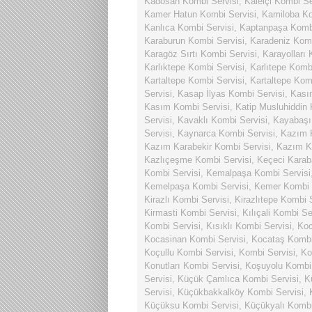
Kadosan Kombi Servisi
,
Kaleiçi Kombi Se
Kamer Hatun Kombi Servisi
,
Kamiloba Ko
Kanlıca Kombi Servisi
,
Kaptanpaşa Kombi
Karaburun Kombi Servisi
,
Karadeniz Komb
Karagöz Sırtı Kombi Servisi
,
Karayolları 
Karlıktepe Kombi Servisi
,
Karlıtepe Komb
Kartaltepe Kombi Servisi
,
Kartaltepe Kom
Servisi
,
Kasap İlyas Kombi Servisi
,
Kası
Kasım Kombi Servisi
,
Katip Musluhiddin 
Servisi
,
Kavaklı Kombi Servisi
,
Kayabaşı
Servisi
,
Kaynarca Kombi Servisi
,
Kazım K
Kazım Karabekir Kombi Servisi
,
Kazım Ka
Kazlıçeşme Kombi Servisi
,
Keçeci Karab
Kombi Servisi
,
Kemalpaşa Kombi Servisi
Kemelpaşa Kombi Servisi
,
Kemer Kombi 
Kirazlı Kombi Servisi
,
Kirazlıtepe Kombi 
Kirmasti Kombi Servisi
,
Kılıçali Kombi Se
Kombi Servisi
,
Kısıklı Kombi Servisi
,
Koc
Kocasinan Kombi Servisi
,
Kocataş Kombi
Koçullu Kombi Servisi
,
Kombi Servisi
,
Ko
Konutları Kombi Servisi
,
Koşuyolu Kombi 
Servisi
,
Küçük Çamlıca Kombi Servisi
,
K
Servisi
,
Küçükbakkalköy Kombi Servisi
,
Küçüksu Kombi Servisi
,
Küçükyalı Kombi