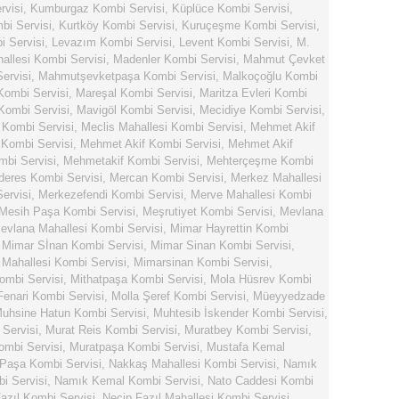
rvisi
,
Kumburgaz Kombi Servisi
,
Küplüce Kombi Servisi
,
bi Servisi
,
Kurtköy Kombi Servisi
,
Kuruçeşme Kombi Servisi
,
 Servisi
,
Levazım Kombi Servisi
,
Levent Kombi Servisi
,
M.
llesi Kombi Servisi
,
Madenler Kombi Servisi
,
Mahmut Çevket
ervisi
,
Mahmutşevketpaşa Kombi Servisi
,
Malkoçoğlu Kombi
Kombi Servisi
,
Mareşal Kombi Servisi
,
Maritza Evleri Kombi
Kombi Servisi
,
Mavigöl Kombi Servisi
,
Mecidiye Kombi Servisi
,
 Kombi Servisi
,
Meclis Mahallesi Kombi Servisi
,
Mehmet Akif
Kombi Servisi
,
Mehmet Akif Kombi Servisi
,
Mehmet Akif
bi Servisi
,
Mehmetakif Kombi Servisi
,
Mehterçeşme Kombi
eres Kombi Servisi
,
Mercan Kombi Servisi
,
Merkez Mahallesi
ervisi
,
Merkezefendi Kombi Servisi
,
Merve Mahallesi Kombi
Mesih Paşa Kombi Servisi
,
Meşrutiyet Kombi Servisi
,
Mevlana
evlana Mahallesi Kombi Servisi
,
Mimar Hayrettin Kombi
,
Mimar Sİnan Kombi Servisi
,
Mimar Sinan Kombi Servisi
,
Mahallesi Kombi Servisi
,
Mimarsinan Kombi Servisi
,
ombi Servisi
,
Mithatpaşa Kombi Servisi
,
Mola Hüsrev Kombi
Fenari Kombi Servisi
,
Molla Şeref Kombi Servisi
,
Müeyyedzade
uhsine Hatun Kombi Servisi
,
Muhtesib İskender Kombi Servisi
,
Servisi
,
Murat Reis Kombi Servisi
,
Muratbey Kombi Servisi
,
ombi Servisi
,
Muratpaşa Kombi Servisi
,
Mustafa Kemal
Paşa Kombi Servisi
,
Nakkaş Mahallesi Kombi Servisi
,
Namık
i Servisi
,
Namık Kemal Kombi Servisi
,
Nato Caddesi Kombi
azıl Kombi Servisi
,
Necip Fazıl Mahallesi Kombi Servisi
,