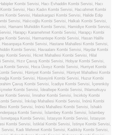
Habipler Kombi Servisi
,
Hacı Evhaddin Kombi Servisi
,
Hacı
 Kombi Servisi
,
Hacı Kadın Kombi Servisi
,
Hacıahmet Kombi
mi Kombi Servisi
,
Halaskargazi Kombi Servisi
,
Halide Edip
ombi Servisi
,
Halıcıoğlu Kombi Servisi
,
Halkalı Kombi Servisi
,
visi
,
Hamami Muhiddin Kombi Servisi
,
Hamidiye Kombi Servisi
,
ervisi
,
Harapçı Karamehmet Kombi Servisi
,
Harapçı Kombi
pe Kombi Servisi
,
Harmantepe Kombi Servisi
,
Hasan Halife
,
Hasanpaşa Kombi Servisi
,
Hastane Mahallesi Kombi Servisi
,
hiddin Kombi Servisi
,
Havaalanı Kombi Servisi
,
Haydar Kombi
şı Kombi Servisi
,
Hicret Mahallesi Kombi Servisi
,
Hilal
 Servisi
,
Hızır Çavuş Kombi Servisi
,
Hobyar Kombi Servisi
,
a Kombi Servisi
,
Hoca Üveyz Kombi Servisi
,
Hurriyet Kombi
Kombi Servisi
,
Hürriyet Kombi Servisi
,
Hürriyet Mahallesi Kombi
inağa Kombi Servisi
,
Hüseyinli Kombi Servisi
,
Huzur Kombi
brahim Çavuş Kombi Servisi
,
İcadiye Kombi Servisi
,
İçerenköy
İçmeler Kombi Servisi
,
İdealtepe Kombi Servisi
,
Ihlamurkuyu
hor Kombi Servisi
,
İmrahor Kombi Servisi
,
İncirköy Kombi
ombi Servisi
,
İnkılap Mahallesi Kombi Servisi
,
İnönü Kombi
lesi Kombi Servisi
,
İnönü Mahallesi Kombi Servisi
,
İshaklı
enderpaşa Kombi Servisi
,
İslambey Kombi Servisi
,
İslambey
,
İsmetpaşa Kombi Servisi
,
İstasyon Kombi Servisi
,
İstasyon
esi Kombi Servisi
,
İstiklal Kombi Servisi
,
İstinye Kombi Servisi
,
Servisi
,
Kadı Mehmet Kombi Servisi
,
Kadıköy Kombi Servisi
,