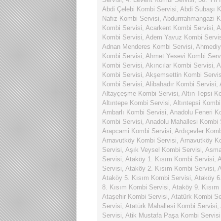
Abdi Çelebi Kombi Servisi
,
Abdi Subaşı K
Nafız Kombi Servisi
,
Abdurrrahmangazi K
Kombi Servisi
,
Acarkent Kombi Servisi
,
A
Kombi Servisi
,
Adem Yavuz Kombi Servis
Adnan Menderes Kombi Servisi
,
Ahmediy
Kombi Servisi
,
Ahmet Yesevi Kombi Serv
Kombi Servisi
,
Akıncılar Kombi Servisi
,
A
Kombi Servisi
,
Akşemsettin Kombi Servis
Kombi Servisi
,
Alibahadır Kombi Servisi
,
Altayçeşme Kombi Servisi
,
Altın Tepsi K
Altıntepe Kombi Servisi
,
Altıntepsi Kombi
Ambarlı Kombi Servisi
,
Anadolu Feneri K
Kombi Servisi
,
Anadolu Mahallesi Kombi 
Arapcami Kombi Servisi
,
Ardıçevler Komb
Arnavutköy Kombi Servisi
,
Arnavutköy Ko
Servisi
,
Aşık Veysel Kombi Servisi
,
Asmal
Servisi
,
Ataköy 1. Kısım Kombi Servisi
,
A
Servisi
,
Ataköy 2. Kısım Kombi Servisi
,
A
Ataköy 5. Kısım Kombi Servisi
,
Ataköy 6
8. Kısım Kombi Servisi
,
Ataköy 9. Kısım
Ataşehir Kombi Servisi
,
Atatürk Kombi Se
Servisi
,
Atatürk Mahallesi Kombi Servisi
,
Servisi
,
Atik Mustafa Paşa Kombi Servisi