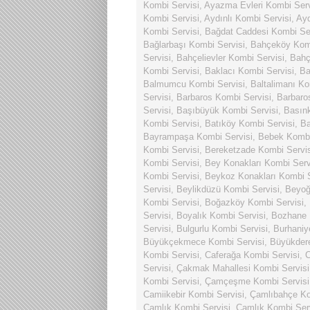
Kombi Servisi
,
Ayazma Evleri Kombi Serv
Kombi Servisi
,
Aydınlı Kombi Servisi
,
Ayd
Kombi Servisi
,
Bağdat Caddesi Kombi Ser
Bağlarbaşı Kombi Servisi
,
Bahçeköy Komb
Servisi
,
Bahçelievler Kombi Servisi
,
Bahç
Kombi Servisi
,
Baklacı Kombi Servisi
,
Ba
Balmumcu Kombi Servisi
,
Baltalimanı Ko
Servisi
,
Barbaros Kombi Servisi
,
Barbaro
Servisi
,
Başıbüyük Kombi Servisi
,
Basın
Kombi Servisi
,
Batıköy Kombi Servisi
,
Ba
Bayrampaşa Kombi Servisi
,
Bebek Kombi
Kombi Servisi
,
Bereketzade Kombi Servis
Kombi Servisi
,
Bey Konakları Kombi Serv
Kombi Servisi
,
Beykoz Konakları Kombi S
Servisi
,
Beylikdüzü Kombi Servisi
,
Beyoğ
Kombi Servisi
,
Boğazköy Kombi Servisi
,
Servisi
,
Boyalık Kombi Servisi
,
Bozhane 
Servisi
,
Bulgurlu Kombi Servisi
,
Burhaniy
Büyükçekmece Kombi Servisi
,
Büyükdere
Kombi Servisi
,
Caferağa Kombi Servisi
,
C
Servisi
,
Çakmak Mahallesi Kombi Servisi
Kombi Servisi
,
Çamçeşme Kombi Servisi
Camiikebir Kombi Servisi
,
Çamlıbahçe Ko
Çamlık Kombi Servisi
,
Çamlık Kombi Ser